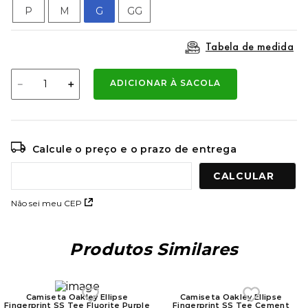
9
º
mochila oakley
P
M
G
GG
10
º
moletom
Tabela de medida
－
＋
ADICIONAR À SACOLA
Calcule o preço e o prazo de entrega
Não sei meu CEP
Produtos Similares
Camiseta Oakley Ellipse
Fingerprint SS Tee Fluorite Purple