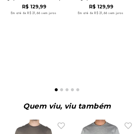
R$
129
,
99
Em até
6
x
R$
21
,
66
sem juros
Camiseta Oakley Ellipse
Fingerprint SS Tee Cement
R$
129
,
99
Em até
6
x
R$
21
,
66
sem juros
Quem viu, viu também