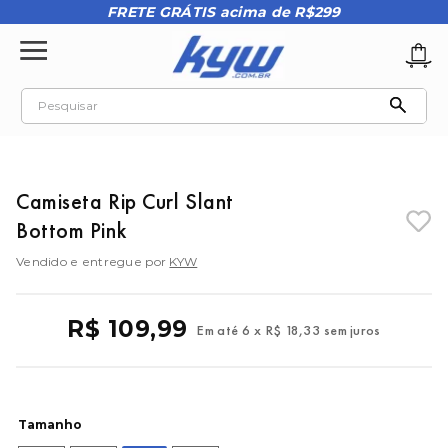
FRETE GRÁTIS acima de R$299
Pesquisar
TERMOS MAIS BUSCADOS
1
º
tênis oakley
Camiseta Rip Curl Slant
2
º
oakley
Bottom Pink
3
º
teeth bomber 3
Vendido e entregue por
KYW
4
º
boné
5
º
kenner
R$
109
,
99
Em até
6
x
R$
18
,
33
sem juros
6
º
tenis
7
º
vans
8
º
regata
Tamanho