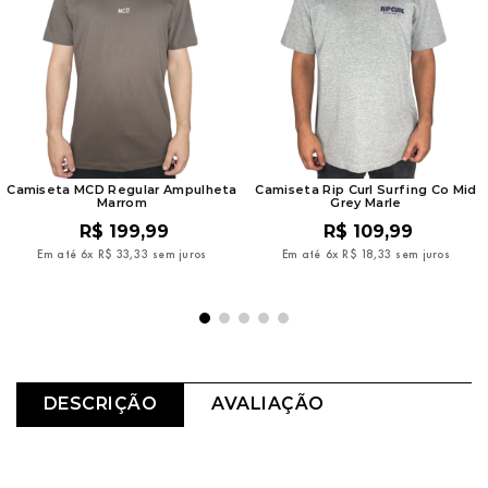
Camiseta MCD Regular Ampulheta
Camiseta Rip Curl Surfing Co Mid
Marrom
Grey Marle
R$
199
,
99
R$
109
,
99
Em até
6
x
R$
33
,
33
sem juros
Em até
6
x
R$
18
,
33
sem juros
DESCRIÇÃO
AVALIAÇÃO