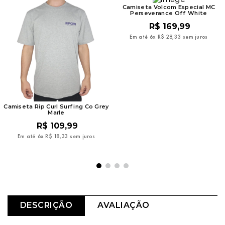
Camiseta Volcom Especial MC
Perseverance Off White
R$
169
,
99
Em até
6
x
R$
28
,
33
sem juros
Camiseta Rip Curl Surfing Co Grey
Marle
R$
109
,
99
Em até
6
x
R$
18
,
33
sem juros
DESCRIÇÃO
AVALIAÇÃO