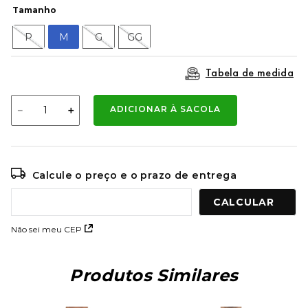
9
º
mochila oakley
Tamanho
10
º
kenner rakka
P
M
G
GG
Tabela de medida
－
＋
ADICIONAR À SACOLA
Calcule o preço e o prazo de entrega
Não sei meu CEP
Produtos Similares