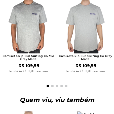
Camiseta Rip Curl Surfing Co Mid
Camiseta Rip Curl Surfing Co Grey
Grey Marle
Marle
R$
109
,
99
R$
109
,
99
Em até
6
x
R$
18
,
33
sem juros
Em até
6
x
R$
18
,
33
sem juros
Quem viu, viu também