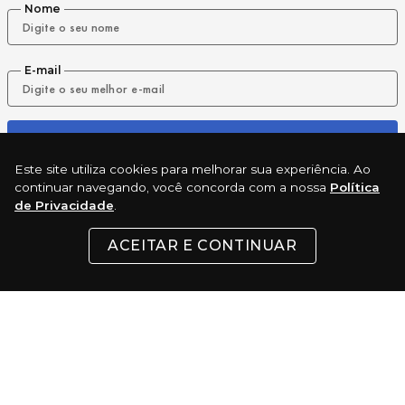
Nome
E-mail
ENVIAR
Este site utiliza cookies para melhorar sua experiência. Ao
continuar navegando, você concorda com a nossa
Política
de Privacidade
.
REDES SOCIAIS
ACEITAR E CONTINUAR
INSTITUCIONAL
SUPORTE