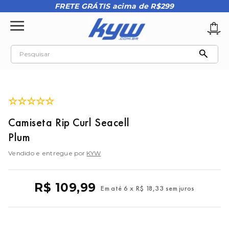
FRETE GRÁTIS acima de R$299
Pesquisar
TERMOS MAIS BUSCADOS
1
º
tênis oakley
☆
☆
☆
☆
☆
2
º
oakley
Camiseta Rip Curl Seacell
3
º
teeth bomber 3
Plum
4
º
boné
Vendido e entregue por
KYW
5
º
kenner
6
º
tenis
R$
109
,
99
Em até
6
x
R$
18
,
33
sem juros
7
º
vans
8
º
regata