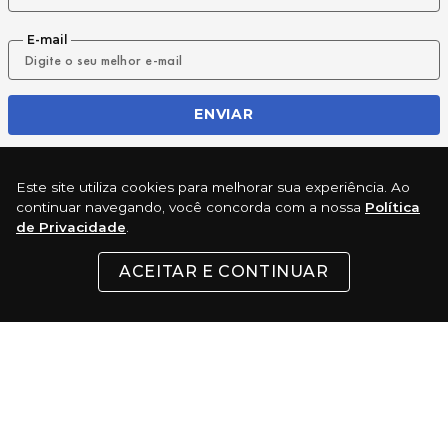
E-mail
ENVIAR
Este site utiliza cookies para melhorar sua experiência. Ao
REDES SOCIAIS
continuar navegando, você concorda com a nossa
Política
de Privacidade
.
ACEITAR E CONTINUAR
INSTITUCIONAL
SUPORTE
CONTATO