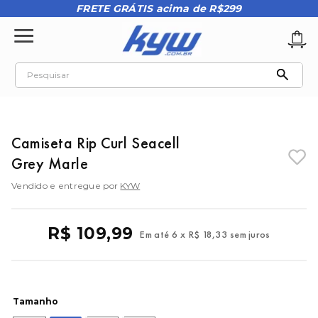
FRETE GRÁTIS acima de R$299
Pesquisar
TERMOS MAIS BUSCADOS
1
º
tênis oakley
Camiseta Rip Curl Seacell
2
º
oakley
Grey Marle
3
º
teeth bomber 3
Vendido e entregue por
KYW
4
º
boné
5
º
kenner
R$
109
,
99
Em até
6
x
R$
18
,
33
sem juros
6
º
tenis
7
º
vans
8
º
regata
Tamanho