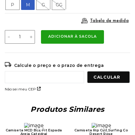
9
º
mochila oakley
P
M
G
GG
10
º
moletom
Tabela de medida
－
＋
ADICIONAR À SACOLA
Calcule o preço e o prazo de entrega
Não sei meu CEP
Produtos Similares
Camiseta MCD Box-Fit Espada
Camiseta Rip Curl Surfing Co
Areia Catedral
Desert Rose