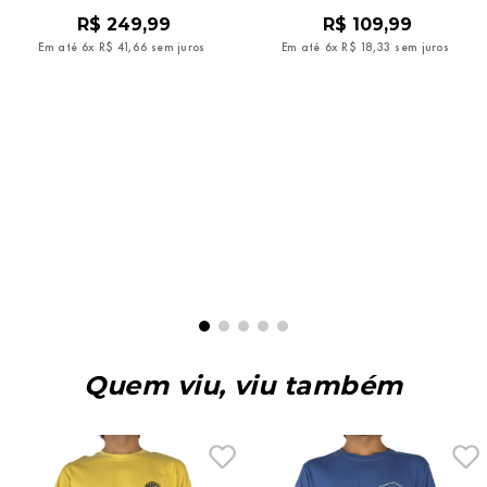
R$
249
,
99
R$
109
,
99
Em até
6
x
R$
41
,
66
sem juros
Em até
6
x
R$
18
,
33
sem juros
Quem viu, viu também