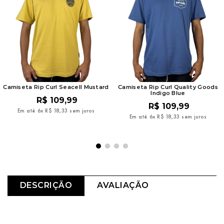
Camiseta Rip Curl Seacell Mustard
Camiseta Rip Curl Quality Goods
Indigo Blue
R$
109
,
99
R$
109
,
99
Em até
6
x
R$
18
,
33
sem juros
Em até
6
x
R$
18
,
33
sem juros
DESCRIÇÃO
AVALIAÇÃO