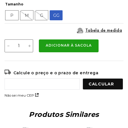
9
º
bermuda
Tamanho
10
º
mochila oakley
P
M
G
GG
Tabela de medida
－
＋
ADICIONAR À SACOLA
Calcule o preço e o prazo de entrega
Não sei meu CEP
Produtos Similares