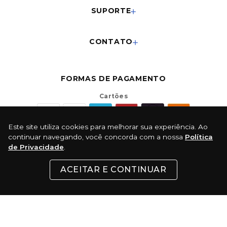
SUPORTE
CONTATO
FORMAS DE PAGAMENTO
Cartões
Este site utiliza cookies para melhorar sua experiência. Ao
Pix
continuar navegando, você concorda com a nossa
Política
de Privacidade
.
Com 5% de desconto
Boleto
ACEITAR E CONTINUAR