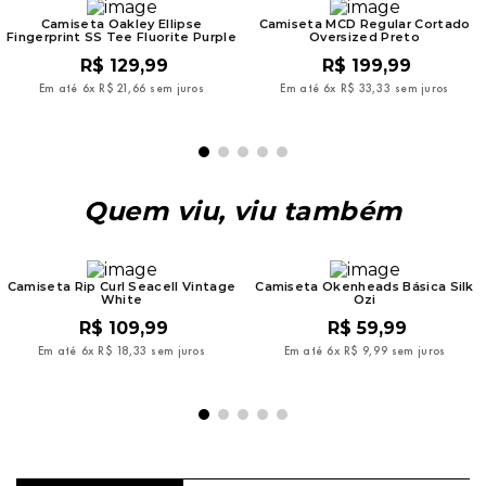
Camiseta Oakley Ellipse
Camiseta MCD Regular Cortado
Fingerprint SS Tee Fluorite Purple
Oversized Preto
R$
129
,
99
R$
199
,
99
Em até
6
x
R$
21
,
66
sem juros
Em até
6
x
R$
33
,
33
sem juros
Quem viu, viu também
Camiseta Rip Curl Seacell Vintage
Camiseta Okenheads Básica Silk
White
Ozi
R$
109
,
99
R$
59
,
99
Em até
6
x
R$
18
,
33
sem juros
Em até
6
x
R$
9
,
99
sem juros