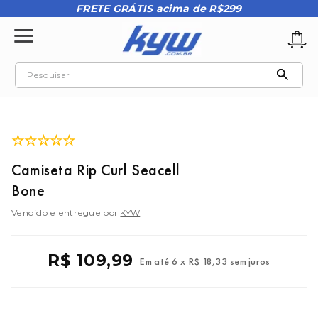
FRETE GRÁTIS acima de R$299
Pesquisar
TERMOS MAIS BUSCADOS
1
º
tênis oakley
☆
☆
☆
☆
☆
2
º
oakley
Camiseta Rip Curl Seacell
3
º
teeth bomber 3
Bone
4
º
kenner
Vendido e entregue por
KYW
5
º
boné
6
º
tenis
R$
109
,
99
Em até
6
x
R$
18
,
33
sem juros
7
º
regata
8
º
vans