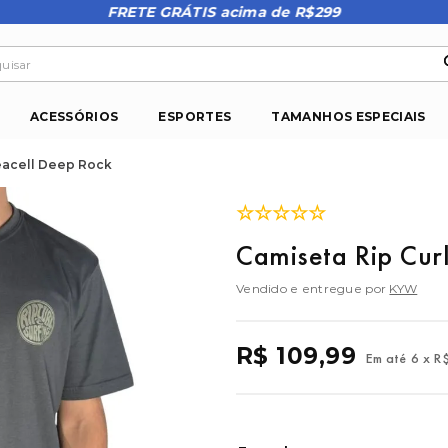
FRETE GRÁTIS acima de R$299
isar
ACESSÓRIOS
ESPORTES
TAMANHOS ESPECIAIS
eacell Deep Rock
☆
☆
☆
☆
☆
Camiseta Rip Cur
Vendido e entregue por
KYW
R$
109
,
99
Em até
6
x
R