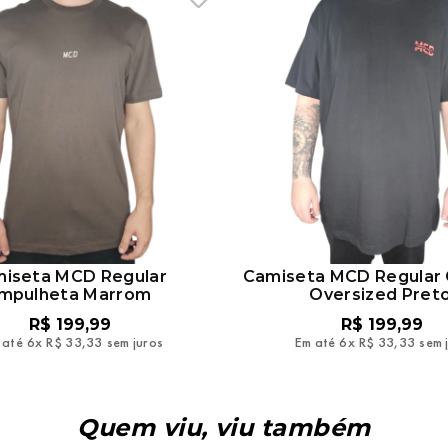
iseta MCD Regular
Camiseta MCD Regular
mpulheta Marrom
Oversized Pret
R$
199
,
99
R$
199
,
99
 até
6
x
R$
33
,
33
sem juros
Em até
6
x
R$
33
,
33
sem 
Quem viu, viu também