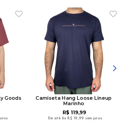
ty Goods
Camiseta Hang Loose Lineup
Ca
Marinho
R$
119
,
99
juros
Em até
6
x
R$
19
,
99
sem juros