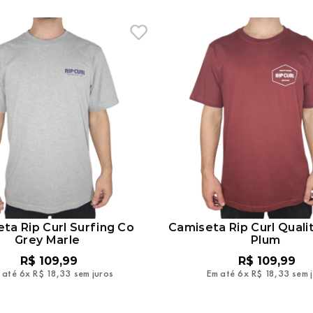
ta Rip Curl Surfing Co
Camiseta Rip Curl Quali
Grey Marle
Plum
R$
109
,
99
R$
109
,
99
 até
6
x
R$
18
,
33
sem juros
Em até
6
x
R$
18
,
33
sem 