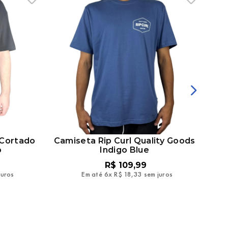
 Cortado
Camiseta Rip Curl Quality Goods
Cam
o
Indigo Blue
R$
109
,
99
juros
Em até
6
x
R$
18
,
33
sem juros