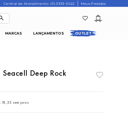
Central de Atendimento: (11) 3333-5022
Meus Pedidos
MARCAS
LANÇAMENTOS
OUTLET
l Seacell Deep Rock
$
18
,
33
sem juros