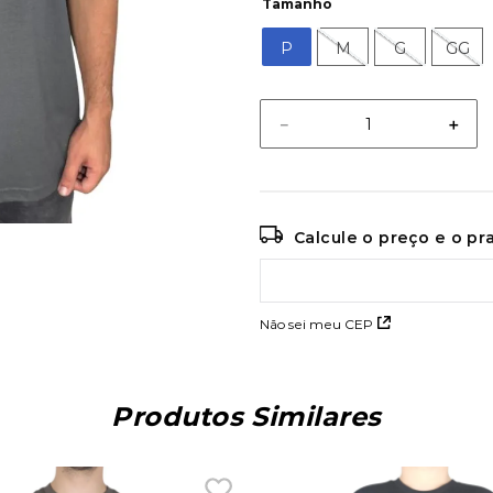
Tamanho
P
M
G
GG
－
＋
Calcule o preço e o p
Não sei meu CEP
Produtos Similares