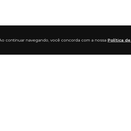
ia. Ao continuar navegando, você concorda com a nossa
Política d
s sócios e amigos “Claw” Warbrick e Brian “Sing Ding” 
chas crescendo, tiveram que procurar um espaço maior
om intuito de deixá-los secos e quentes nas águas frias
feiçoando suas criações, passando a produzir roupas 
 seu mercado. Eles não pararam por aí, criaram linhas 