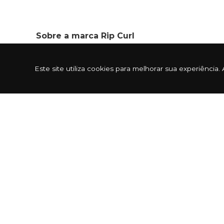
Sobre a marca Rip Curl
Este site utiliza cookies para melhorar sua experiênc
A história começa no ano de 1969, através do
produzindo pranchas. Com a demanda de pran
roupas de borracha (wetsuits) para surfistas c
Com o tempo foram adquirindo técnicas e aper
Windsurf, snowboard e navegadores, ampliando
acessório e muito mais.
Produto Original.