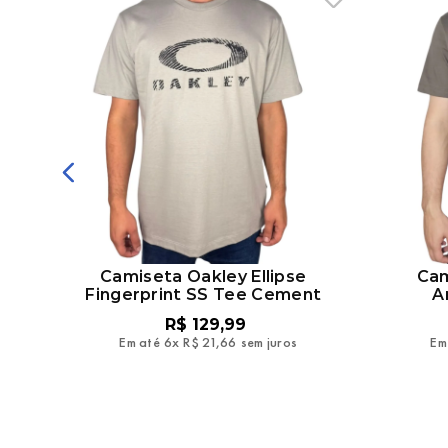
ep
Camiseta Oakley Ellipse
Cam
Fingerprint SS Tee Cement
A
R$
129
,
99
Em até
6
x
R$
21
,
66
sem juros
Em