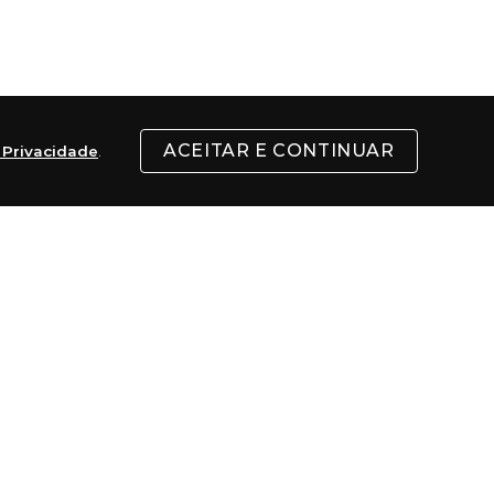
ACEITAR E CONTINUAR
e Privacidade
.
Singer, no fundo de uma garagem alugada 
. Além das pranchas, começaram a fabricar 
 da Austrália.
para esquiadores, para quem pratica 
de produtos masculinos, femininos, linha de 