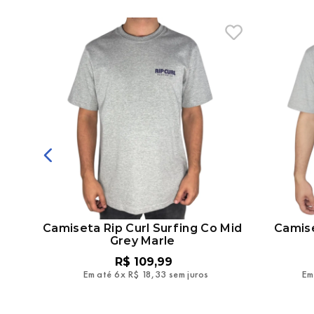
d
Camiseta Rip Curl Surfing Co Mid
Camise
Grey Marle
R$
109
,
99
Em até
6
x
R$
18
,
33
sem juros
Em