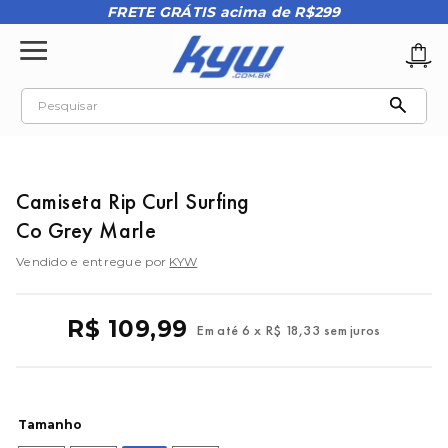
FRETE GRÁTIS acima de R$299
Pesquisar
TERMOS MAIS BUSCADOS
1
º
tênis oakley
Camiseta Rip Curl Surfing
2
º
oakley
Co Grey Marle
3
º
teeth bomber 3
Vendido e entregue por
KYW
4
º
boné
5
º
kenner
R$
109
,
99
Em até
6
x
R$
18
,
33
sem juros
6
º
tenis
7
º
vans
8
º
regata
Tamanho