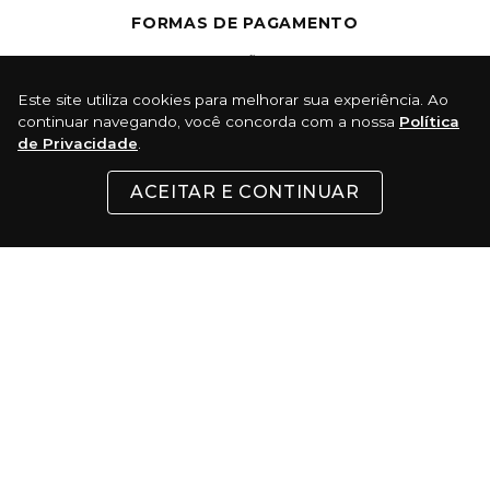
FORMAS DE PAGAMENTO
Cartões
Este site utiliza cookies para melhorar sua experiência. Ao
continuar navegando, você concorda com a nossa
Política
Pix
de Privacidade
.
Com 5% de desconto
ACEITAR E CONTINUAR
Boleto
Certificados: