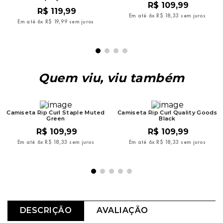
R$
109
,
99
R$
119
,
99
Em até
6
x
R$
18
,
33
sem juros
Em até
6
x
R$
19
,
99
sem juros
Quem viu, viu também
Camiseta Rip Curl Staple Muted
Camiseta Rip Curl Quality Goods
Green
Black
R$
109
,
99
R$
109
,
99
Em até
6
x
R$
18
,
33
sem juros
Em até
6
x
R$
18
,
33
sem juros
DESCRIÇÃO
AVALIAÇÃO