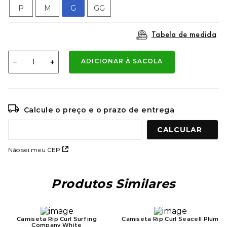
9
º
mochila oakley
P
M
G
GG
10
º
moletom
Tabela de medida
－
＋
ADICIONAR À SACOLA
Calcule o preço e o prazo de entrega
Não sei meu CEP
Produtos Similares
Camiseta Rip Curl Surfing
Camiseta Rip Curl Seacell Plum
Company White