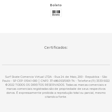
Boleto
Certificados:
Surf Skate Comercio Virtual LTDA - Rua 24 de Maio, 200 - Republica - São
Paulo - SP CEP: 01041-000 │ CNPJ: 37.486.053/0001-74 - Telefone:(11) 3333-5022
© 2022 TODOS OS DIREITOS RESERVADOS. Todas as marcas comerciais e
marcas comerciais registradas são de propriedade de seus respectivos
donos. É expressamente proibida a reprodução total ou parcial, mesmo
citando a fonte.