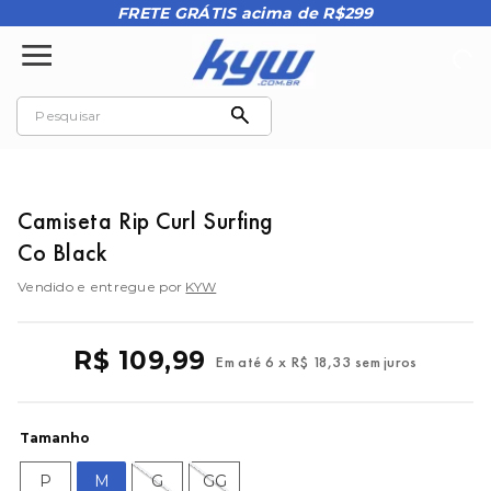
FRETE GRÁTIS acima de R$299
Camiseta Rip Curl Surfing
Co Black
Vendido e entregue por
KYW
R$
109
,
99
Em até
6
x
R$
18
,
33
sem juros
Tamanho
P
M
G
GG