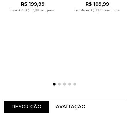
R$
199
,
99
R$
109
,
99
Em até
6
x
R$
33
,
33
sem juros
Em até
6
x
R$
18
,
33
sem juros
DESCRIÇÃO
AVALIAÇÃO