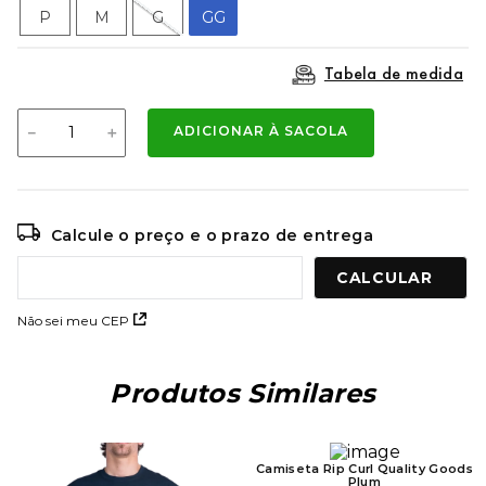
9
º
mochila oakley
P
M
G
GG
10
º
kenner rakka
Tabela de medida
－
＋
ADICIONAR À SACOLA
Calcule o preço e o prazo de entrega
Não sei meu CEP
Produtos Similares
Camiseta Rip Curl Quality Goods
Plum