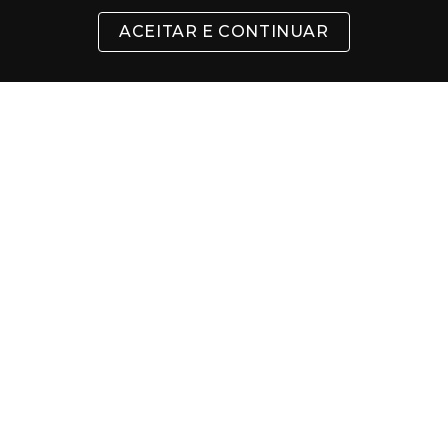
ACEITAR E CONTINUAR
INSTITUCIONAL
SUPORTE
CONTATO
FORMAS DE PAGAMENTO
Cartões
Pix
Com 5% de desconto
Boleto