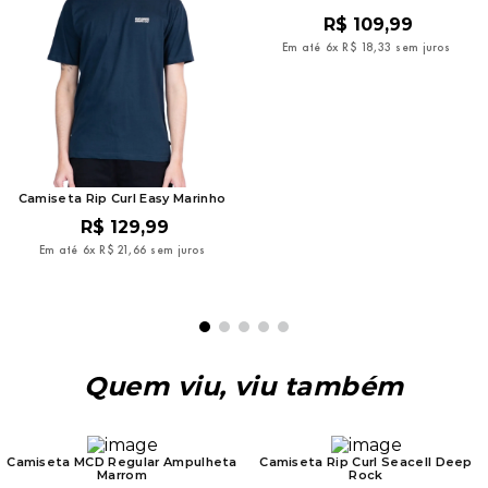
R$
109
,
99
Em até
6
x
R$
18
,
33
sem juros
Camiseta Rip Curl Easy Marinho
R$
129
,
99
Em até
6
x
R$
21
,
66
sem juros
Quem viu, viu também
Camiseta MCD Regular Ampulheta
Camiseta Rip Curl Seacell Deep
Marrom
Rock