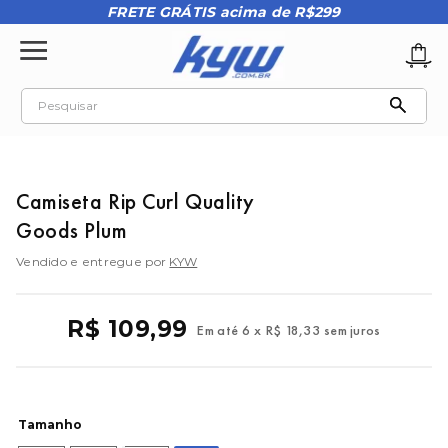
FRETE GRÁTIS acima de R$299
Pesquisar
TERMOS MAIS BUSCADOS
1
º
tênis oakley
Camiseta Rip Curl Quality
2
º
oakley
Goods Plum
3
º
teeth bomber 3
Vendido e entregue por
KYW
4
º
boné
5
º
kenner
R$
109
,
99
Em até
6
x
R$
18
,
33
sem juros
6
º
tenis
7
º
vans
8
º
regata
Tamanho