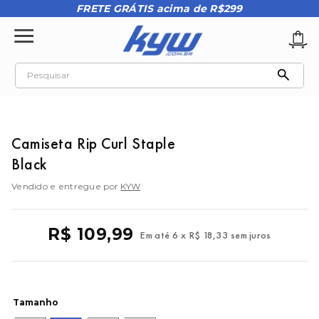
FRETE GRÁTIS acima de R$299
Pesquisar
TERMOS MAIS BUSCADOS
1
º
tênis oakley
Camiseta Rip Curl Staple
2
º
oakley
Black
3
º
teeth bomber 3
Vendido e entregue por
KYW
4
º
boné
5
º
kenner
R$
109
,
99
Em até
6
x
R$
18
,
33
sem juros
6
º
vans
7
º
tenis
8
º
regata masculina
Tamanho