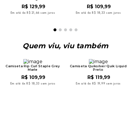
R$
129
,
99
R$
109
,
99
Em até
6
x
R$
21
,
66
sem juros
Em até
6
x
R$
18
,
33
sem juros
Quem viu, viu também
Camiseta Rip Curl Staple Grey
Camiseta Quiksilver Quik Liquid
Marle
Preto
R$
109
,
99
R$
119
,
99
Em até
6
x
R$
18
,
33
sem juros
Em até
6
x
R$
19
,
99
sem juros