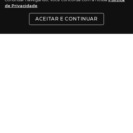
de Privacidade
.
CONTATO
ACEITAR E CONTINUAR
FORMAS DE PAGAMENTO
Cartões
Pix
Com 5% de desconto
Boleto
Certificados: