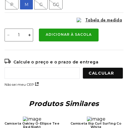
9
º
kenner rakka
P
M
G
GG
10
º
regata
Tabela de medida
－
＋
ADICIONAR À SACOLA
Calcule o preço e o prazo de entrega
Não sei meu CEP
Produtos Similares
Camiseta Oakley O-Ellipse Tee
Camiseta Rip Curl Surfing Co
Red Night
White