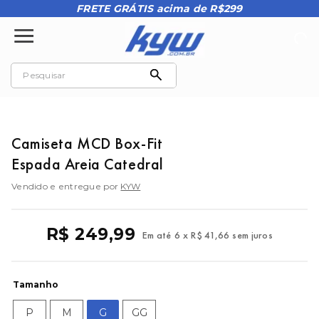
FRETE GRÁTIS acima de R$299
Camiseta MCD Box-Fit
Espada Areia Catedral
Vendido e entregue por
KYW
R$
249
,
99
Em até
6
x
R$
41
,
66
sem juros
Tamanho
P
M
G
GG