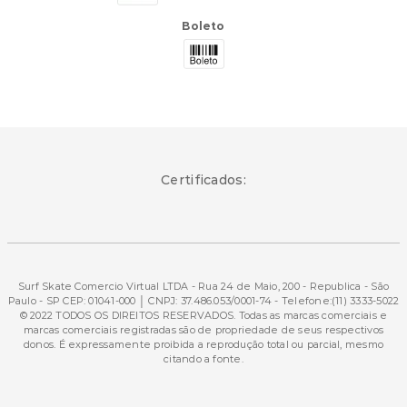
Boleto
Certificados:
Surf Skate Comercio Virtual LTDA - Rua 24 de Maio, 200 - Republica - São
Paulo - SP CEP: 01041-000 │ CNPJ: 37.486.053/0001-74 - Telefone:(11) 3333-5022
© 2022 TODOS OS DIREITOS RESERVADOS. Todas as marcas comerciais e
marcas comerciais registradas são de propriedade de seus respectivos
donos. É expressamente proibida a reprodução total ou parcial, mesmo
citando a fonte.