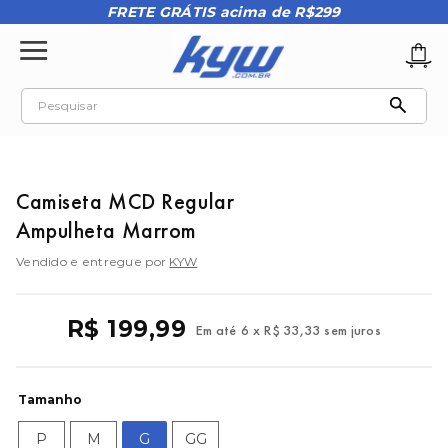
FRETE GRÁTIS acima de R$299
Pesquisar
TERMOS MAIS BUSCADOS
1
º
tênis oakley
Camiseta MCD Regular
2
º
oakley
Ampulheta Marrom
3
º
teeth bomber 3
Vendido e entregue por
KYW
4
º
boné
5
º
kenner
R$
199
,
99
Em até
6
x
R$
33
,
33
sem juros
6
º
tenis
7
º
vans
Tamanho
8
º
regata
P
M
G
GG