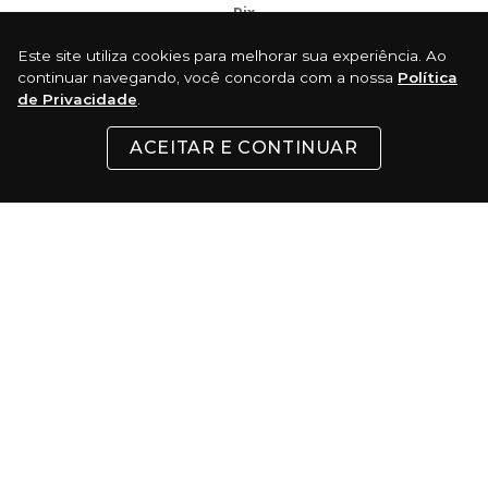
Pix
Com 5% de desconto
Este site utiliza cookies para melhorar sua experiência. Ao
continuar navegando, você concorda com a nossa
Política
Boleto
de Privacidade
.
ACEITAR E CONTINUAR
Certificados:
Surf Skate Comercio Virtual LTDA - Rua 24 de Maio, 200 - Republica - São
Paulo - SP CEP: 01041-000 │ CNPJ: 37.486.053/0001-74 - Telefone:(11) 3333-5022
© 2022 TODOS OS DIREITOS RESERVADOS. Todas as marcas comerciais e
marcas comerciais registradas são de propriedade de seus respectivos
donos. É expressamente proibida a reprodução total ou parcial, mesmo
citando a fonte.