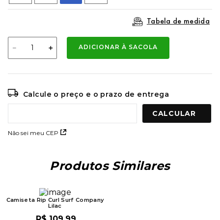
9
º
mochila oakley
Tabela de medida
10
º
moletom
－
＋
ADICIONAR À SACOLA
Calcule o preço e o prazo de entrega
Não sei meu CEP
Produtos Similares
Camiseta Rip Curl Surf Company
Lilac
R$
109
,
99