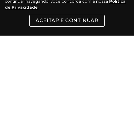
continuar navegando, você concorda com a nossa
Política
de Privacidade
.
CONTATO
ACEITAR E CONTINUAR
FORMAS DE PAGAMENTO
Cartões
Pix
Com 5% de desconto
Boleto