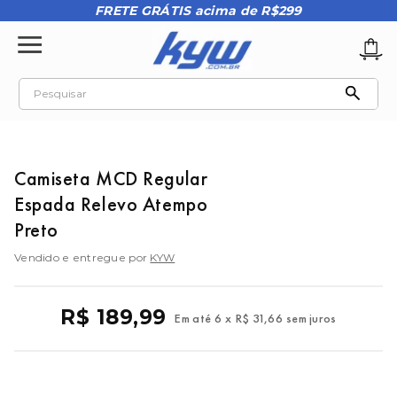
FRETE GRÁTIS acima de R$299
Pesquisar
TERMOS MAIS BUSCADOS
1
º
tênis oakley
Camiseta MCD Regular
2
º
oakley
Espada Relevo Atempo
3
º
teeth bomber 3
Preto
4
º
boné
Vendido e entregue por
KYW
5
º
kenner
R$
189
,
99
6
º
tenis
Em até
6
x
R$
31
,
66
sem juros
7
º
vans
8
º
regata