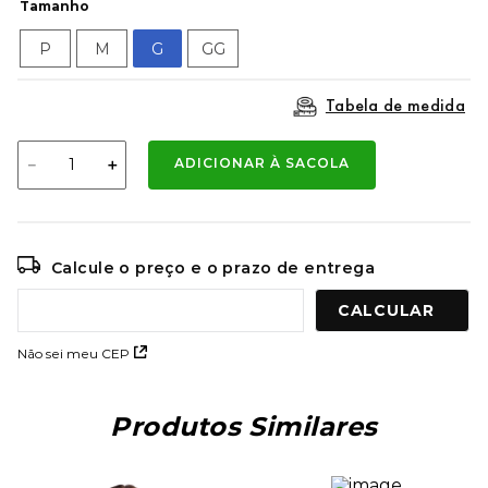
Tamanho
9
º
mochila oakley
P
M
G
GG
10
º
kenner rakka
Tabela de medida
－
＋
ADICIONAR À SACOLA
Calcule o preço e o prazo de entrega
Não sei meu CEP
Produtos Similares