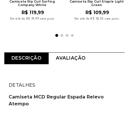
Camiseta Rip Curl Surfing
Camiseta Rip Curl Staple Light
Company White
Green
R$
119
,
99
R$
109
,
99
Em até
6
x
R$
19
,
99
sem juros
Em até
6
x
R$
18
,
33
sem juros
DESCRIÇÃO
AVALIAÇÃO
DETALHES
Camiseta MCD Regular Espada Relevo 
Atempo