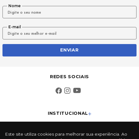
Nome
E-mail
ENVIAR
REDES SOCIAIS
INSTITUCIONAL
SUPORTE
Este site utiliza cookies para melhorar sua experiência. Ao