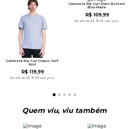
Camiseta Rip Curl Slant Bottom
Blue Marle
R$
109
,
99
Em até
6
x
R$
18
,
33
sem juros
Camiseta Rip Curl Classic Surf
Azul
R$
119
,
99
Em até
6
x
R$
19
,
99
sem juros
Quem viu, viu também