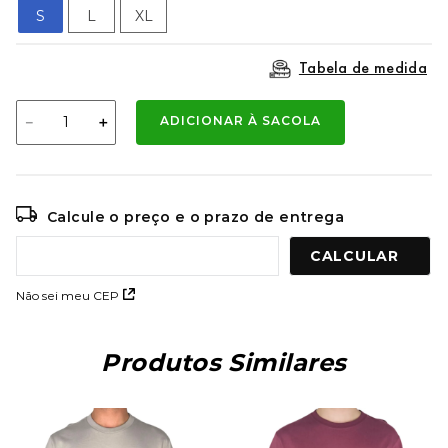
9
º
mochila oakley
S
L
XL
10
º
moletom
Tabela de medida
－
＋
ADICIONAR À SACOLA
Calcule o preço e o prazo de entrega
Não sei meu CEP
Produtos Similares