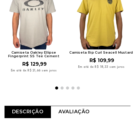
Camiseta Oakley Ellipse
Camiseta Rip Curl Seacell Mustard
Fingerprint SS Tee Cement
R$
109
,
99
R$
129
,
99
Em até
6
x
R$
18
,
33
sem juros
Em até
6
x
R$
21
,
66
sem juros
DESCRIÇÃO
AVALIAÇÃO