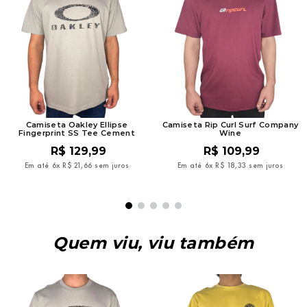
Camiseta Oakley Ellipse
Camiseta Rip Curl Surf Company
Fingerprint SS Tee Cement
Wine
R$
129
,
99
R$
109
,
99
Em até
6
x
R$
21
,
66
sem juros
Em até
6
x
R$
18
,
33
sem juros
Quem viu, viu também