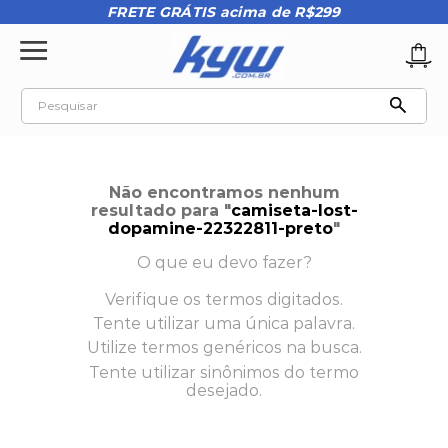
FRETE GRÁTIS acima de R$299
Pesquisar
TERMOS MAIS BUSCADOS
1
º
tênis oakley
Não encontramos nenhum
2
º
oakley
resultado para "
camiseta-lost-
dopamine-22322811-preto
"
3
º
teeth bomber 3
O que eu devo fazer?
4
º
boné
Verifique os termos digitados.
5
º
kenner
Tente utilizar uma única palavra.
6
º
tenis
Utilize termos genéricos na busca.
Tente utilizar sinônimos do termo
7
º
vans
desejado.
8
º
regata
9
º
mochila oakley