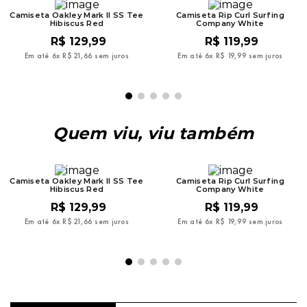
Camiseta Oakley Mark II SS Tee
Camiseta Rip Curl Surfing
Hibiscus Red
Company White
R$
129
,
99
R$
119
,
99
Em até
6
x
R$
21
,
66
sem juros
Em até
6
x
R$
19
,
99
sem juros
Quem viu, viu também
Camiseta Oakley Mark II SS Tee
Camiseta Rip Curl Surfing
Hibiscus Red
Company White
R$
129
,
99
R$
119
,
99
Em até
6
x
R$
21
,
66
sem juros
Em até
6
x
R$
19
,
99
sem juros