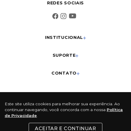
REDES SOCIAIS
INSTITUCIONAL
SUPORTE
CONTATO
FORMAS DE PAGAMENTO
Este site utiliza cookies para melhorar sua experiência. Ao
Cartões
continuar navegando, você concorda com a nossa
Política
de Privacidade
.
Pix
ACEITAR E CONTINUAR