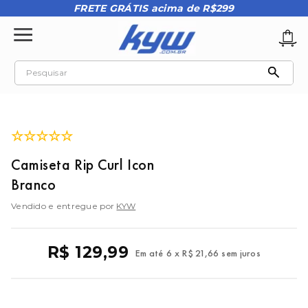
FRETE GRÁTIS acima de R$299
Pesquisar
TERMOS MAIS BUSCADOS
1
º
tênis oakley
☆
☆
☆
☆
☆
2
º
oakley
Camiseta Rip Curl Icon
3
º
teeth bomber 3
Branco
4
º
boné
Vendido e entregue por
KYW
5
º
kenner
6
º
tenis
R$
129
,
99
Em até
6
x
R$
21
,
66
sem juros
7
º
vans
8
º
regata