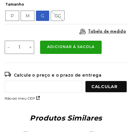
9
º
mochila oakley
Tamanho
10
º
moletom
P
M
G
GG
Tabela de medida
－
＋
ADICIONAR À SACOLA
Calcule o preço e o prazo de entrega
Não sei meu CEP
Produtos Similares