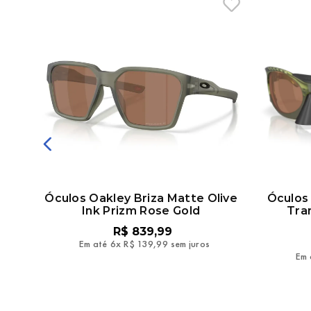
ina
Óculos Oakley Briza Matte Olive
Óculos 
Ink Prizm Rose Gold
Tra
R$
839
,
99
Em até
6
x
R$
139
,
99
sem juros
Em 