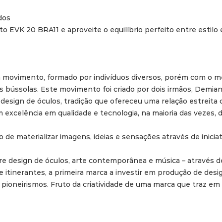
dos

 EVK 20 BRA11 e aproveite o equilíbrio perfeito entre estilo e
movimento, formado por indivíduos diversos, porém com o me
s bússolas. Este movimento foi criado por dois irmãos, Demia
design de óculos, tradição que ofereceu uma relação estreita
m excelência em qualidade e tecnologia, na maioria das vezes, d
 materializar imagens, ideias e sensações através de iniciativ
re design de óculos, arte contemporânea e música – através d
te itinerantes, a primeira marca a investir em produção de desi
 pioneirismos. Fruto da criatividade de uma marca que traz em