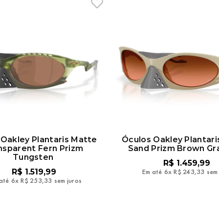
Oakley Plantaris Matte
Óculos Oakley Plantari
nsparent Fern Prizm
Sand Prizm Brown Gr
Tungsten
R$
1
.
459
,
99
R$
1
.
519
,
99
Em até
6
x
R$
243
,
33
sem 
até
6
x
R$
253
,
33
sem juros