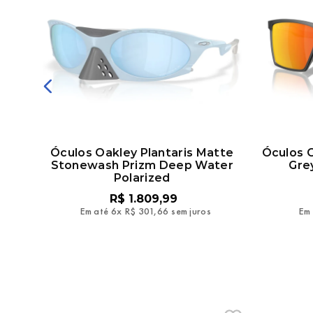
on
Óculos Oakley Plantaris Matte
Óculos O
Stonewash Prizm Deep Water
Gre
Polarized
R$
1
.
809
,
99
Em até
6
x
R$
301
,
66
sem juros
Em