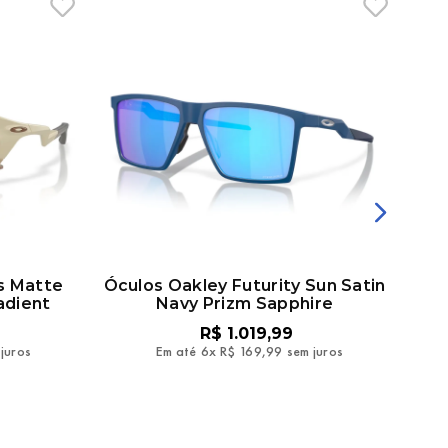
s Matte
Óculos Oakley Futurity Sun Satin
Óc
adient
Navy Prizm Sapphire
Cry
R$
1
.
019
,
99
juros
Em até
6
x
R$
169
,
99
sem juros