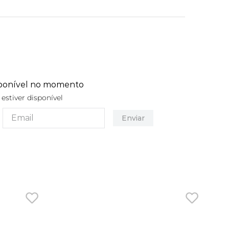
sponível no momento
stiver disponível
Enviar
-
1