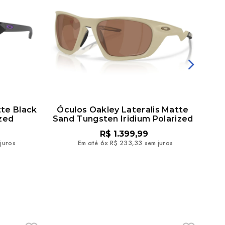
tte Black
Óculos Oakley Lateralis Matte
Ó
ized
Sand Tungsten Iridium Polarized
Pol
R$
1
.
399
,
99
juros
Em até
6
x
R$
233
,
33
sem juros