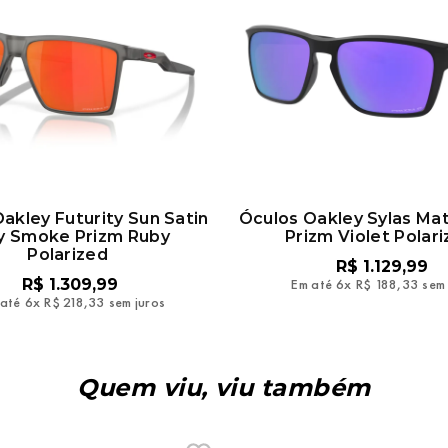
akley Futurity Sun Satin
Óculos Oakley Sylas Ma
y Smoke Prizm Ruby
Prizm Violet Polar
Polarized
R$
1
.
129
,
99
R$
1
.
309
,
99
Em até
6
x
R$
188
,
33
sem 
 até
6
x
R$
218
,
33
sem juros
Quem viu, viu também