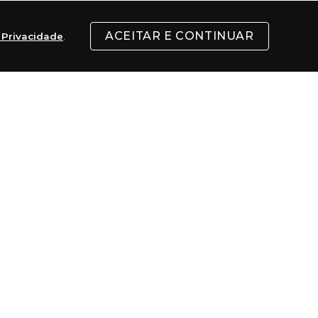
ACEITAR E CONTINUAR
e Privacidade
.
l
ENVIAR
FORMAS DE PAGAMENTO
Cartões
Pix
Com 5% de desconto
Boleto