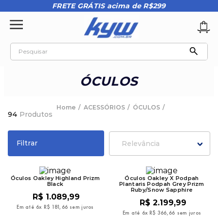
FRETE GRÁTIS acima de R$299
Pesquisar
TERMOS MAIS BUSCADOS
ÓCULOS
1
º
tênis oakley
2
º
oakley
ACESSÓRIOS
ÓCULOS
94
Produtos
3
º
teeth bomber 3
4
º
kenner
Filtrar
Relevância
5
º
boné
6
º
tenis
Óculos Oakley Highland Prizm
Óculos Oakley X Podpah
Black
Plantaris Podpah Grey Prizm
7
º
regata
Ruby/Snow Sapphire
R$
1
.
089
,
99
R$
2
.
199
,
99
8
º
vans
Em até
6
x
R$
181
,
66
sem juros
Em até
6
x
R$
366
,
66
sem juros