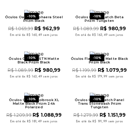
-
10%
-
10%
Óculos Oakley BiSphaera Steel
Óculos Oakley Latch Beta
Prizm Black
Prizm Tungsten
R$
962
,
99
R$
980
,
99
R$
1
.
069
,
99
R$
1
.
089
,
99
Em até
6
x
R$
160
,
49
sem juros
Em até
6
x
R$
163
,
49
sem juros
-
10%
-
10%
Óculos Oakley HSTN Matte
Óculos Flak 2.0 XL Matte Black
Black Prizm Black
Prizm Black
R$
980
,
99
R$
1
.
079
,
99
R$
1
.
089
,
99
R$
1
.
199
,
99
Em até
6
x
R$
163
,
49
sem juros
Em até
6
x
R$
179
,
99
sem juros
-
10%
-
10%
Óculos Oakley Holbrook XL
Óculos Oakley Latch Panel
Matte Black Prizm 24k
Trans Stonewash Prizm
Polarized
Tungsten
R$
1
.
088
,
99
R$
1
.
151
,
99
R$
1
.
209
,
99
R$
1
.
279
,
99
Em até
6
x
R$
181
,
49
sem juros
Em até
6
x
R$
191
,
99
sem juros