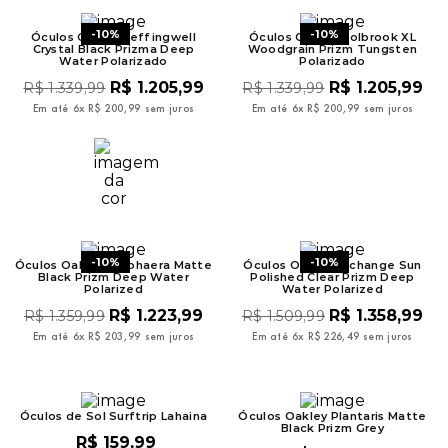
-
10%
-
10%
Óculos Oakley Leffingwell
Óculos Oakley Holbrook XL
Crystal Black Prizma Deep
Woodgrain Prizm Tungsten
Water Polarizado
Polarizado
R$
1
.
205
,
99
R$
1
.
205
,
99
R$
1
.
339
,
99
R$
1
.
339
,
99
Em até
6
x
R$
200
,
99
sem juros
Em até
6
x
R$
200
,
99
sem juros
-
10%
-
10%
Óculos Oakley BiSphaera Matte
Óculos Oakley Exchange Sun
Black Prizm Deep Water
Polished Clear Prizm Deep
Polarized
Water Polarized
R$
1
.
223
,
99
R$
1
.
358
,
99
R$
1
.
359
,
99
R$
1
.
509
,
99
Em até
6
x
R$
203
,
99
sem juros
Em até
6
x
R$
226
,
49
sem juros
Óculos de Sol Surftrip Lahaina
Óculos Oakley Plantaris Matte
Black Prizm Grey
R$
159
,
99