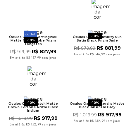
outlet
-
10%
Óculos Oakley Leffingwell
Óculos Oakley Futurity Sun
-
10%
Matte Grey Smoke Prizm
Satin Black Prizm Jade
Tungsten
R$
881
,
99
R$
979
,
99
R$
827
,
99
R$
919
,
99
Em até
6
x
R$
146
,
99
sem juros
Em até
6
x
R$
137
,
99
sem juros
-
10%
-
10%
Óculos Oakley Latch Matte
Óculos Oakley Lateralis Matte
Brown Tortoise Prizm Black
Black Ink Prizm Grey
Iridium
R$
917
,
99
R$
1
.
019
,
99
R$
917
,
99
R$
1
.
019
,
99
Em até
6
x
R$
152
,
99
sem juros
Em até
6
x
R$
152
,
99
sem juros