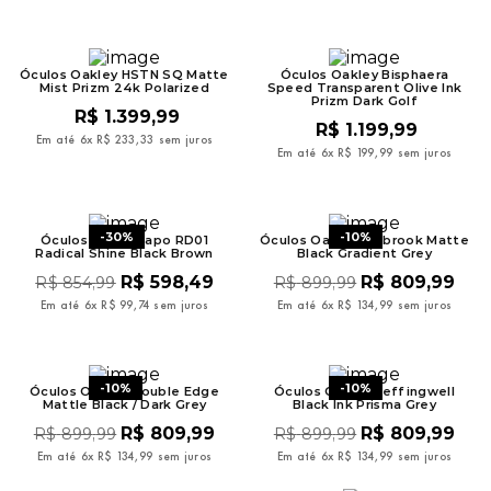
9
º
bermuda
10
º
mochila oakley
Óculos Oakley HSTN SQ Matte
Óculos Oakley Bisphaera
Mist Prizm 24k Polarized
Speed Transparent Olive Ink
Prizm Dark Golf
R$
1
.
399
,
99
R$
1
.
199
,
99
Em até
6
x
R$
233
,
33
sem juros
Em até
6
x
R$
199
,
99
sem juros
-
30%
-
10%
Óculos Evoke Capo RD01
Óculos Oakley Holbrook Matte
Radical Shine Black Brown
Black Gradient Grey
R$
598
,
49
R$
809
,
99
R$
854
,
99
R$
899
,
99
Em até
6
x
R$
99
,
74
sem juros
Em até
6
x
R$
134
,
99
sem juros
-
10%
-
10%
Óculos Oakley Double Edge
Óculos Oakley Leffingwell
Mattle Black / Dark Grey
Black Ink Prisma Grey
R$
809
,
99
R$
809
,
99
R$
899
,
99
R$
899
,
99
Em até
6
x
R$
134
,
99
sem juros
Em até
6
x
R$
134
,
99
sem juros