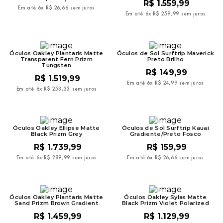
R$
1
.
559
,
99
Em até
6
x
R$
26
,
66
sem juros
Em até
6
x
R$
259
,
99
sem juros
Óculos Oakley Plantaris Matte
Óculos de Sol Surftrip Maverick
Transparent Fern Prizm
Preto Brilho
Tungsten
R$
149
,
99
R$
1
.
519
,
99
Em até
6
x
R$
24
,
99
sem juros
Em até
6
x
R$
253
,
33
sem juros
Óculos Oakley Ellipse Matte
Óculos de Sol Surftrip Kauai
Black Prizm Grey
Gradiente/Preto Fosco
R$
1
.
739
,
99
R$
159
,
99
Em até
6
x
R$
289
,
99
sem juros
Em até
6
x
R$
26
,
66
sem juros
Óculos Oakley Plantaris Matte
Óculos Oakley Sylas Matte
Sand Prizm Brown Gradient
Black Prizm Violet Polarized
R$
1
.
459
,
99
R$
1
.
129
,
99