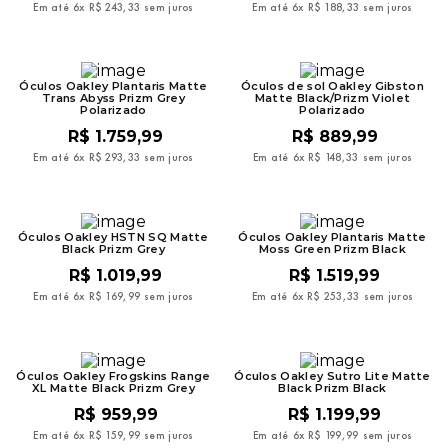
Em até
6
x
R$
243
,
33
sem juros
Em até
6
x
R$
188
,
33
sem juros
Óculos Oakley Plantaris Matte
Óculos de sol Oakley Gibston
Trans Abyss Prizm Grey
Matte Black/Prizm Violet
Polarizado
Polarizado
R$
1
.
759
,
99
R$
889
,
99
Em até
6
x
R$
293
,
33
sem juros
Em até
6
x
R$
148
,
33
sem juros
Óculos Oakley HSTN SQ Matte
Óculos Oakley Plantaris Matte
Black Prizm Grey
Moss Green Prizm Black
R$
1
.
019
,
99
R$
1
.
519
,
99
Em até
6
x
R$
169
,
99
sem juros
Em até
6
x
R$
253
,
33
sem juros
Óculos Oakley Frogskins Range
Óculos Oakley Sutro Lite Matte
XL Matte Black Prizm Grey
Black Prizm Black
R$
959
,
99
R$
1
.
199
,
99
Em até
6
x
R$
159
,
99
sem juros
Em até
6
x
R$
199
,
99
sem juros