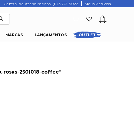
Central de Atendimento: (11) 3333-5022
Meus Pedidos
MARCAS
LANÇAMENTOS
OUTLET
k-rosas-2501018-coffee
"