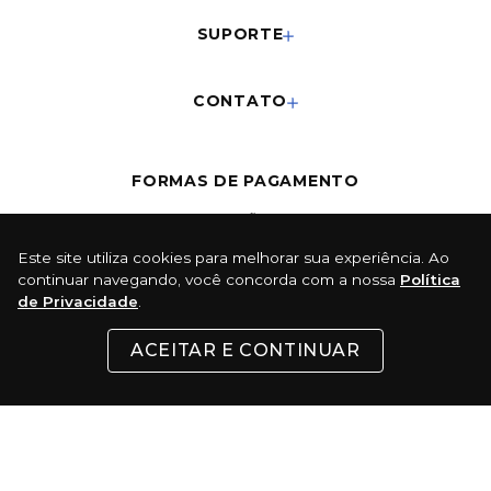
SUPORTE
CONTATO
FORMAS DE PAGAMENTO
Cartões
Este site utiliza cookies para melhorar sua experiência. Ao
continuar navegando, você concorda com a nossa
Política
Pix
de Privacidade
.
Com 5% de desconto
ACEITAR E CONTINUAR
Boleto