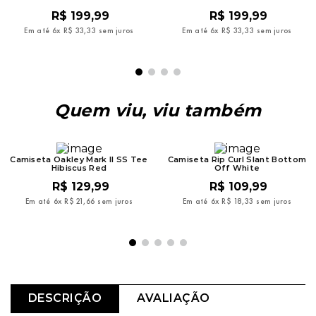
R$
199
,
99
R$
199
,
99
Em até
6
x
R$
33
,
33
sem juros
Em até
6
x
R$
33
,
33
sem juros
Quem viu, viu também
Camiseta Oakley Mark II SS Tee
Camiseta Rip Curl Slant Bottom
Hibiscus Red
Off White
R$
129
,
99
R$
109
,
99
Em até
6
x
R$
21
,
66
sem juros
Em até
6
x
R$
18
,
33
sem juros
DESCRIÇÃO
AVALIAÇÃO