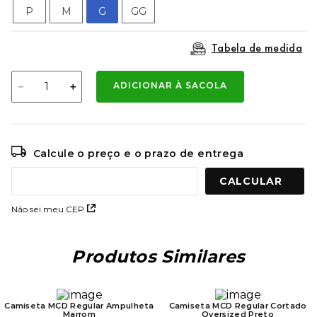
9
º
mochila oakley
P
M
G
GG
10
º
bermuda
Tabela de medida
－
＋
ADICIONAR À SACOLA
Calcule o preço e o prazo de entrega
Não sei meu CEP
Produtos Similares
Camiseta MCD Regular Ampulheta
Camiseta MCD Regular Cortado
Marrom
Oversized Preto