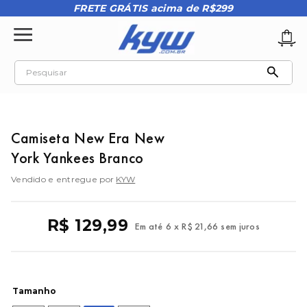
FRETE GRÁTIS acima de R$299
Pesquisar
TERMOS MAIS BUSCADOS
1
º
tênis oakley
Camiseta New Era New
2
º
oakley
York Yankees Branco
3
º
teeth bomber 3
Vendido e entregue por
KYW
4
º
kenner
5
º
boné
R$
129
,
99
Em até
6
x
R$
21
,
66
sem juros
6
º
vans
7
º
tenis
8
º
regata
Tamanho