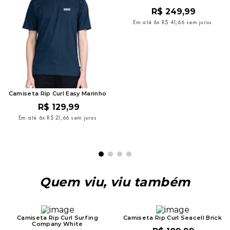
R$
249
,
99
Em até
6
x
R$
41
,
66
sem juros
Camiseta Rip Curl Easy Marinho
R$
129
,
99
Em até
6
x
R$
21
,
66
sem juros
Quem viu, viu também
Camiseta Rip Curl Surfing
Camiseta Rip Curl Seacell Brick
Company White