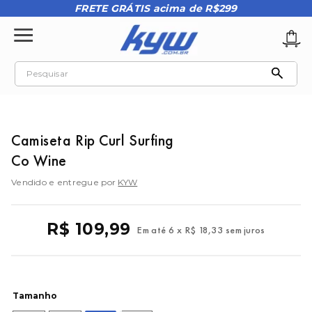
FRETE GRÁTIS acima de R$299
Pesquisar
TERMOS MAIS BUSCADOS
1
º
tênis oakley
Camiseta Rip Curl Surfing
2
º
oakley
Co Wine
3
º
teeth bomber 3
Vendido e entregue por
KYW
4
º
boné
5
º
kenner
R$
109
,
99
Em até
6
x
R$
18
,
33
sem juros
6
º
tenis
7
º
vans
8
º
regata
Tamanho