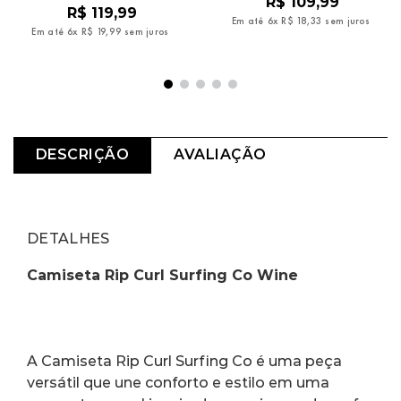
R$
109
,
99
R$
119
,
99
Em até
6
x
R$
18
,
33
sem juros
Em até
6
x
R$
19
,
99
sem juros
DESCRIÇÃO
AVALIAÇÃO
DETALHES
Camiseta Rip Curl Surfing Co Wine
A Camiseta Rip Curl Surfing Co é uma peça 
versátil que une conforto e estilo em uma 