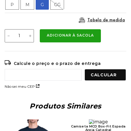
9
º
mochila oakley
P
M
G
GG
10
º
moletom
Tabela de medida
－
＋
ADICIONAR À SACOLA
Calcule o preço e o prazo de entrega
Não sei meu CEP
Produtos Similares
Camiseta MCD Box-Fit Espada
Areia Catedral