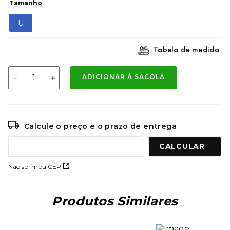
Tamanho
9
º
mochila oakley
U
10
º
kenner rakka
Tabela de medida
－
＋
ADICIONAR À SACOLA
Calcule o preço e o prazo de entrega
Não sei meu CEP
Produtos Similares