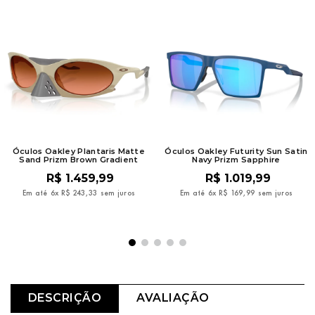
Óculos Oakley Plantaris Matte
Óculos Oakley Futurity Sun Satin
Sand Prizm Brown Gradient
Navy Prizm Sapphire
R$
1
.
459
,
99
R$
1
.
019
,
99
Em até
6
x
R$
243
,
33
sem juros
Em até
6
x
R$
169
,
99
sem juros
DESCRIÇÃO
AVALIAÇÃO