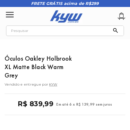
FRETE GRÁTIS acima de R$299
Pesquisar
TERMOS MAIS BUSCADOS
1
º
tênis oakley
Óculos Oakley Holbrook
2
º
oakley
XL Matte Black Warm
3
º
teeth bomber 3
Grey
4
º
boné
Vendido e entregue por
KYW
5
º
kenner
R$
839
,
99
6
º
tenis
Em até
6
x
R$
139
,
99
sem juros
7
º
vans
8
º
regata