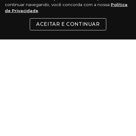
continuar navegando, você concorda com a nossa
Política
de Privacidade
.
INSTITUCIONAL
ACEITAR E CONTINUAR
SUPORTE
CONTATO
FORMAS DE PAGAMENTO
Cartões
Pix
Com 5% de desconto
Boleto