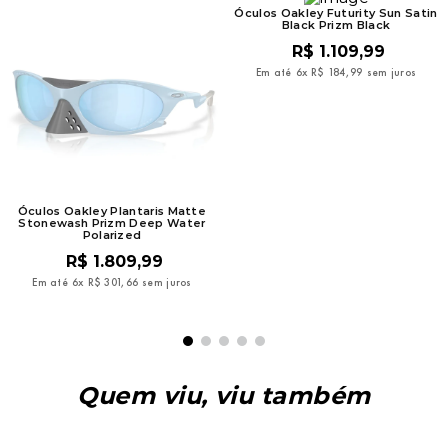
Óculos Oakley Futurity Sun Satin
Black Prizm Black
R$
1
.
109
,
99
Em até
6
x
R$
184
,
99
sem juros
Óculos Oakley Plantaris Matte
Stonewash Prizm Deep Water
Polarized
R$
1
.
809
,
99
Em até
6
x
R$
301
,
66
sem juros
Quem viu, viu também