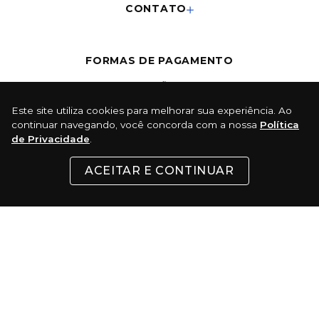
CONTATO
FORMAS DE PAGAMENTO
Cartões
Este site utiliza cookies para melhorar sua experiência. Ao
continuar navegando, você concorda com a nossa
Política
Pix
de Privacidade
.
Com 5% de desconto
ACEITAR E CONTINUAR
Boleto
Certificados: