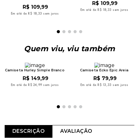
R$
109
,
99
R$
109
,
99
Em até
6
x
R$
18
,
33
sem juros
Em até
6
x
R$
18
,
33
sem juros
Quem viu, viu também
Camiseta Hurley Simple Branco
Camiseta Ecko Epic Areia
R$
149
,
99
R$
79
,
99
Em até
6
x
R$
24
,
99
sem juros
Em até
6
x
R$
13
,
33
sem juros
DESCRIÇÃO
AVALIAÇÃO