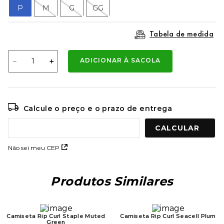
9
º
bermuda
P
M
G
GG
10
º
mochila oakley
Tabela de medida
－
＋
ADICIONAR À SACOLA
Calcule o preço e o prazo de entrega
Não sei meu CEP
Produtos Similares
Camiseta Rip Curl Staple Muted
Camiseta Rip Curl Seacell Plum
Green