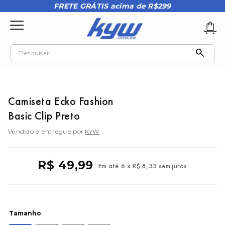
FRETE GRÁTIS acima de R$299
Pesquisar
TERMOS MAIS BUSCADOS
1
º
tênis oakley
Camiseta Ecko Fashion
2
º
oakley
Basic Clip Preto
3
º
teeth bomber 3
Vendido e entregue por
KYW
4
º
kenner
5
º
boné
R$
49
,
99
Em até
6
x
R$
8
,
33
sem juros
6
º
tenis
7
º
regata
8
º
vans
Tamanho