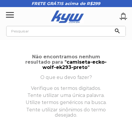
FRETE GRÁTIS acima de R$299
Pesquisar
TERMOS MAIS BUSCADOS
1
º
tênis oakley
Não encontramos nenhum
2
º
oakley
resultado para "
camiseta-ecko-
wolf-ek293-preto
"
3
º
teeth bomber 3
O que eu devo fazer?
4
º
boné
Verifique os termos digitados.
5
º
kenner
Tente utilizar uma única palavra.
6
º
tenis
Utilize termos genéricos na busca.
Tente utilizar sinônimos do termo
7
º
vans
desejado.
8
º
regata
9
º
mochila oakley