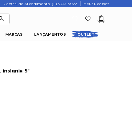
Central de Atendimento: (11) 3333-5022
Meus Pedidos
MARCAS
LANÇAMENTOS
OUTLET
-insignia-5
"