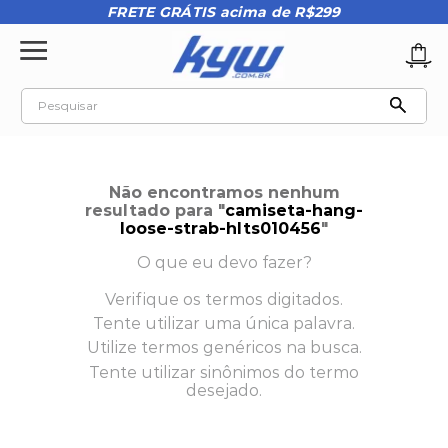
FRETE GRÁTIS acima de R$299
Pesquisar
TERMOS MAIS BUSCADOS
1
º
tênis oakley
Não encontramos nenhum
2
º
oakley
resultado para "
camiseta-hang-
loose-strab-hlts010456
"
3
º
teeth bomber 3
O que eu devo fazer?
4
º
boné
Verifique os termos digitados.
5
º
kenner
Tente utilizar uma única palavra.
6
º
tenis
Utilize termos genéricos na busca.
Tente utilizar sinônimos do termo
7
º
vans
desejado.
8
º
regata
9
º
mochila oakley