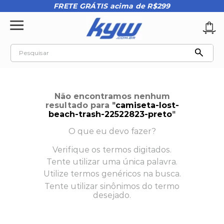
FRETE GRÁTIS acima de R$299
Pesquisar
TERMOS MAIS BUSCADOS
1
º
tênis oakley
Não encontramos nenhum
2
º
oakley
resultado para "
camiseta-lost-
beach-trash-22522823-preto
"
3
º
teeth bomber 3
O que eu devo fazer?
4
º
boné
Verifique os termos digitados.
5
º
kenner
Tente utilizar uma única palavra.
6
º
tenis
Utilize termos genéricos na busca.
Tente utilizar sinônimos do termo
7
º
vans
desejado.
8
º
regata
9
º
mochila oakley