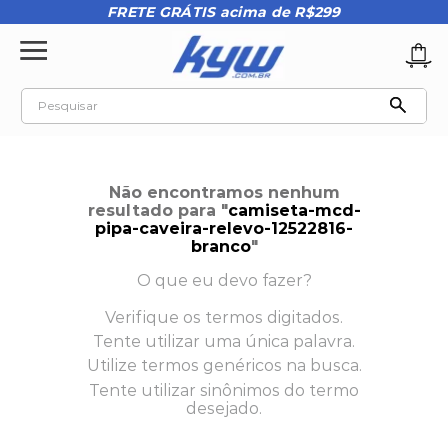
FRETE GRÁTIS acima de R$299
Pesquisar
TERMOS MAIS BUSCADOS
1
º
tênis oakley
Não encontramos nenhum
2
º
oakley
resultado para "
camiseta-mcd-
pipa-caveira-relevo-12522816-
3
º
teeth bomber 3
branco
"
4
º
boné
O que eu devo fazer?
5
º
kenner
Verifique os termos digitados.
Tente utilizar uma única palavra.
6
º
tenis
Utilize termos genéricos na busca.
7
º
vans
Tente utilizar sinônimos do termo
desejado.
8
º
regata
9
º
mochila oakley