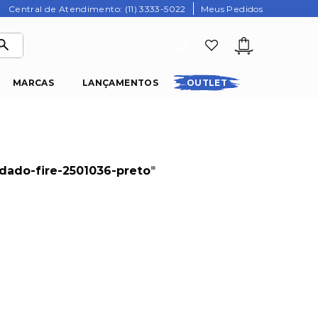
Central de Atendimento: (11) 3333-5022
Meus Pedidos
MARCAS
LANÇAMENTOS
OUTLET
dado-fire-2501036-preto
"