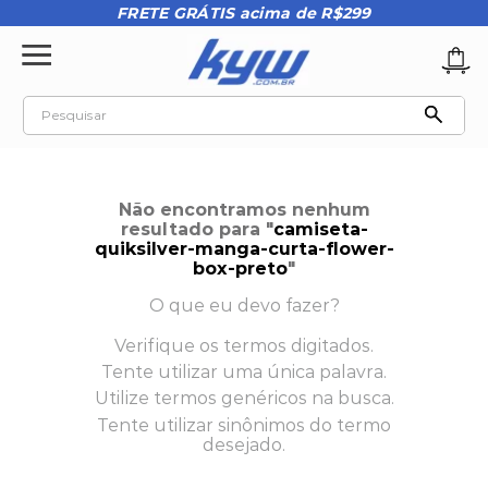
FRETE GRÁTIS acima de R$299
Pesquisar
TERMOS MAIS BUSCADOS
1
º
tênis oakley
Não encontramos nenhum
2
º
oakley
resultado para "
camiseta-
quiksilver-manga-curta-flower-
3
º
teeth bomber 3
box-preto
"
4
º
kenner
O que eu devo fazer?
5
º
boné
Verifique os termos digitados.
Tente utilizar uma única palavra.
6
º
vans
Utilize termos genéricos na busca.
7
º
regata
Tente utilizar sinônimos do termo
desejado.
8
º
tenis
9
º
mochila oakley