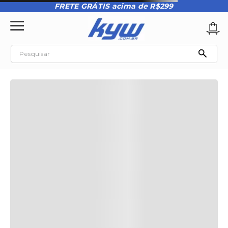
FRETE GRÁTIS acima de R$299
Pesquisar
TERMOS MAIS BUSCADOS
1
º
tênis oakley
2
º
oakley
3
º
teeth bomber 3
4
º
boné
5
º
kenner
6
º
tenis
7
º
vans
8
º
regata