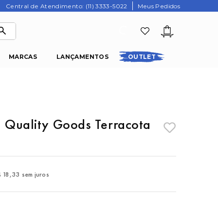
Central de Atendimento: (11) 3333-5022
Meus Pedidos
MARCAS
LANÇAMENTOS
OUTLET
l Quality Goods Terracota
$
18
,
33
sem juros