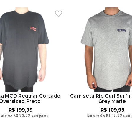
a MCD Regular Cortado
Camiseta Rip Curl Surfi
Oversized Preto
Grey Marle
R$
199
,
99
R$
109
,
99
 até
6
x
R$
33
,
33
sem juros
Em até
6
x
R$
18
,
33
sem 