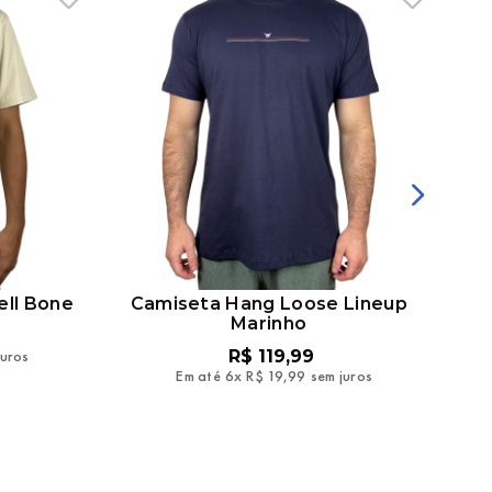
ell Bone
Camiseta Hang Loose Lineup
Marinho
juros
R$
119
,
99
Em até
6
x
R$
19
,
99
sem juros