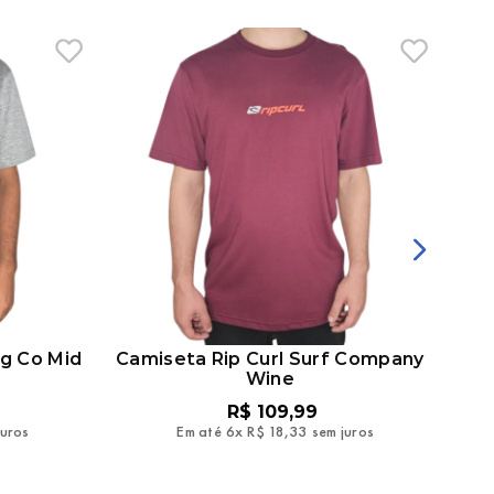
ng Co Mid
Camiseta Rip Curl Surf Company
Cam
Wine
R$
109
,
99
juros
Em até
6
x
R$
18
,
33
sem juros