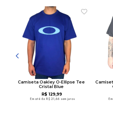
on
Camiseta Oakley O-Ellipse Tee
Camiset
Cristal Blue
R$
129
,
99
Em até
6
x
R$
21
,
66
sem juros
Em