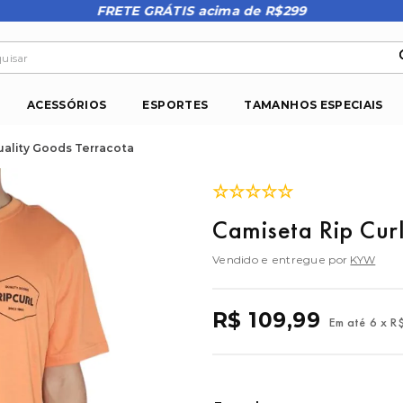
FRETE GRÁTIS acima de R$299
isar
ACESSÓRIOS
ESPORTES
TAMANHOS ESPECIAIS
uality Goods Terracota
☆
☆
☆
☆
☆
Camiseta Rip Cur
Vendido e entregue por
KYW
R$
109
,
99
Em até
6
x
R