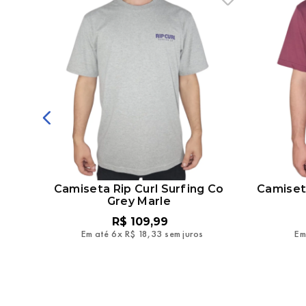
Co
Camiseta Rip Curl Surfing Co
Camiset
Grey Marle
R$
109
,
99
Em até
6
x
R$
18
,
33
sem juros
Em