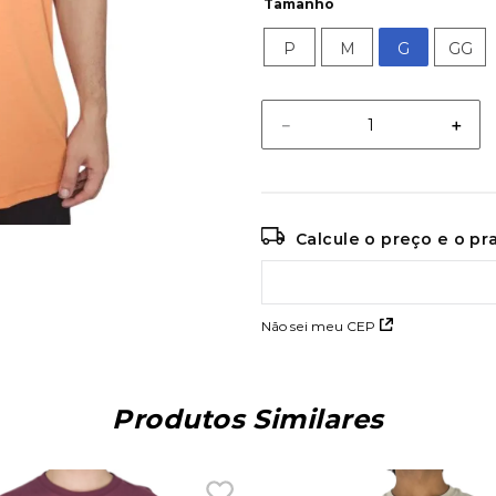
Tamanho
P
M
G
GG
－
＋
Calcule o preço e o p
Não sei meu CEP
Produtos Similares