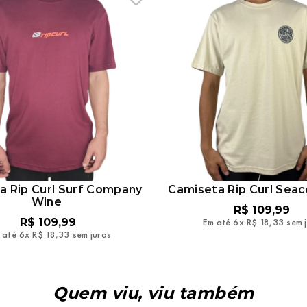
a Rip Curl Surf Company
Camiseta Rip Curl Seac
Wine
R$
109
,
99
R$
109
,
99
Em até
6
x
R$
18
,
33
sem 
 até
6
x
R$
18
,
33
sem juros
Quem viu, viu também