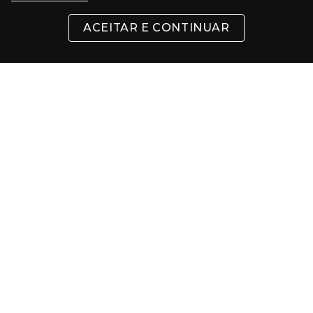
ACEITAR E CONTINUAR
INSTITUCIONAL
SUPORTE
CONTATO
FORMAS DE PAGAMENTO
Cartões
Pix
Com 5% de desconto
Boleto