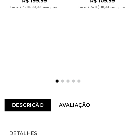
R$
199
,
99
R$
109
,
99
Em até
6
x
R$
33
,
33
sem juros
Em até
6
x
R$
18
,
33
sem juros
DESCRIÇÃO
AVALIAÇÃO
DETALHES