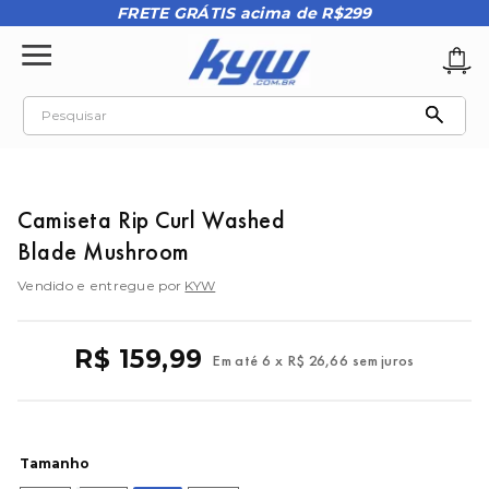
FRETE GRÁTIS acima de R$299
Pesquisar
TERMOS MAIS BUSCADOS
1
º
tênis oakley
Camiseta Rip Curl Washed
2
º
oakley
Blade Mushroom
3
º
teeth bomber 3
Vendido e entregue por
KYW
4
º
boné
5
º
kenner
R$
159
,
99
Em até
6
x
R$
26
,
66
sem juros
6
º
vans
7
º
tenis
8
º
regata masculina
Tamanho