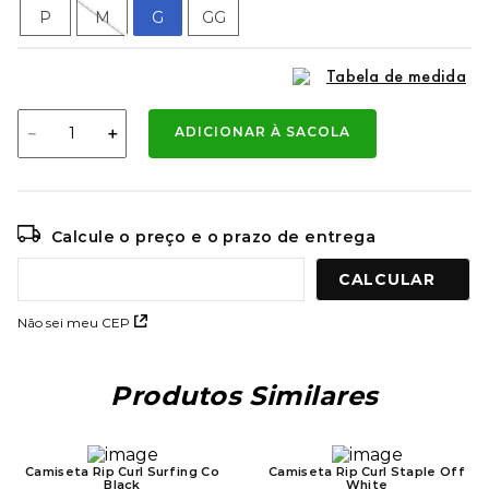
9
º
kenner rakka
P
M
G
GG
10
º
regata
Tabela de medida
－
＋
ADICIONAR À SACOLA
Calcule o preço e o prazo de entrega
Não sei meu CEP
Produtos Similares
Camiseta Rip Curl Surfing Co
Camiseta Rip Curl Staple Off
Black
White