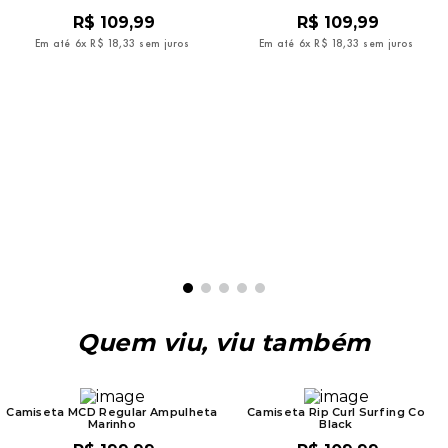
R$
109
,
99
R$
109
,
99
Em até
6
x
R$
18
,
33
sem juros
Em até
6
x
R$
18
,
33
sem juros
Quem viu, viu também
Camiseta MCD Regular Ampulheta
Camiseta Rip Curl Surfing Co
Marinho
Black