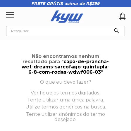
FRETE GRÁTIS acima de R$299
Pesquisar
TERMOS MAIS BUSCADOS
1
º
tênis oakley
Não encontramos nenhum
2
º
oakley
resultado para "
capa-de-prancha-
wet-dreams-sarcofago-quintupla-
3
º
teeth bomber 3
6-8-com-rodas-wdwf006-03
"
4
º
kenner
O que eu devo fazer?
5
º
boné
Verifique os termos digitados.
Tente utilizar uma única palavra.
6
º
tenis
Utilize termos genéricos na busca.
7
º
regata
Tente utilizar sinônimos do termo
desejado.
8
º
vans
9
º
bermuda