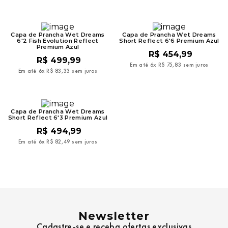
9
º
mochila oakley
10
º
moletom
Capa de Prancha Wet Dreams
Capa de Prancha Wet Dreams
6'2 Fish Evolution Reflect
Short Reflect 6'6 Premium Azul
Premium Azul
R$
454
,
99
R$
499
,
99
Em até
6
x
R$
75
,
83
sem juros
Em até
6
x
R$
83
,
33
sem juros
Capa de Prancha Wet Dreams
Short Reflect 6'3 Premium Azul
R$
494
,
99
Em até
6
x
R$
82
,
49
sem juros
Newsletter
Cadastre-se e receba ofertas exclusivas