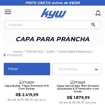
FRETE GRÁTIS acima de R$299
Pesquisar
TERMOS MAIS BUSCADOS
CAPA PARA PRANCHA
1
º
tênis oakley
2
º
oakley
ESPORTES
SURF
CAPA PARA PRANCHA
5
Produtos
3
º
teeth bomber 3
4
º
boné
Filtrar
Relevância
5
º
kenner
6
º
tenis
Capa Bullys Tripla Premium 6'8
Capa Sarcófago Wet Dreams
Com Rodas
Quádrupla 6'6 Vermelho com
7
º
vans
Roda
R$
2
.
419
,
99
R$
1
.
879
,
99
8
º
regata
Em até
6
x
R$
403
,
33
sem juros
Em até
6
x
R$
313
,
33
sem juros