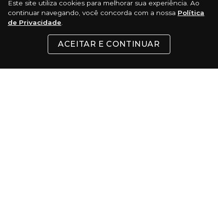
Este site utiliza cookies para melhorar sua experiência. Ao
continuar navegando, você concorda com a nossa
Política
de Privacidade
.
Certificados:
ACEITAR E CONTINUAR
Surf Skate Comercio Virtual LTDA - Rua 24 de Maio, 200 - Republica - São
Paulo - SP CEP: 01041-000 │ CNPJ: 37.486.053/0001-74 - Telefone:(11) 3333-5022
© 2022 TODOS OS DIREITOS RESERVADOS. Todas as marcas comerciais e
marcas comerciais registradas são de propriedade de seus respectivos
donos. É expressamente proibida a reprodução total ou parcial, mesmo
citando a fonte.
Desenvolvimento e Tecnologia