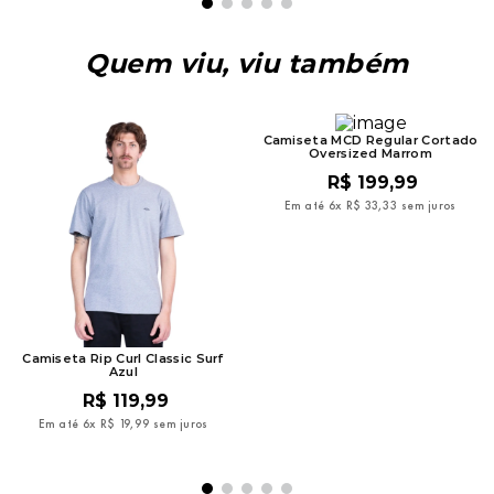
Quem viu, viu também
Camiseta MCD Regular Cortado
Oversized Marrom
R$
199
,
99
Em até
6
x
R$
33
,
33
sem juros
Camiseta Rip Curl Classic Surf
Azul
R$
119
,
99
Em até
6
x
R$
19
,
99
sem juros