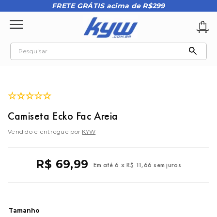
FRETE GRÁTIS acima de R$299
Pesquisar
TERMOS MAIS BUSCADOS
1
º
tênis oakley
☆
☆
☆
☆
☆
2
º
oakley
Camiseta Ecko Fac Areia
3
º
teeth bomber 3
Vendido e entregue por
KYW
4
º
boné
5
º
kenner
R$
69
,
99
Em até
6
x
R$
11
,
66
sem juros
6
º
tenis
7
º
vans
8
º
regata
Tamanho