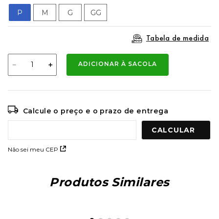
9
º
mochila oakley
P
M
G
GG
10
º
moletom
Tabela de medida
－
＋
ADICIONAR À SACOLA
Calcule o preço e o prazo de entrega
Não sei meu CEP
Produtos Similares