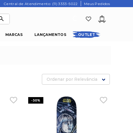
Central de Atendimento: (11) 3333-5022
Meus Pedidos
MARCAS
LANÇAMENTOS
OUTLET
Ordenar por
Relevância
-
30%