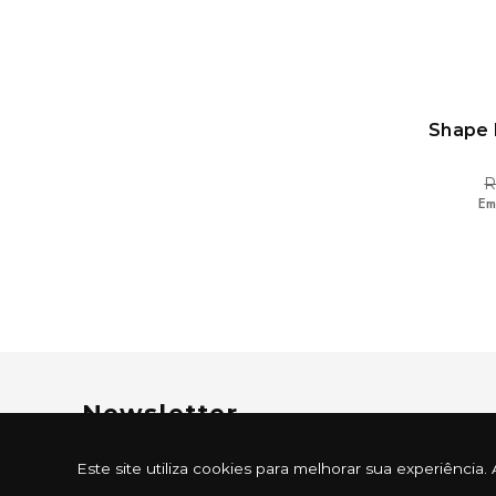
Shape 
R
Em
Newsletter
Cadastre-se e receba ofertas exclusivas
Este site utiliza cookies para melhorar sua experiênc