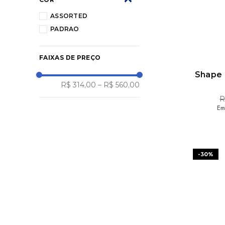
ASSORTED
PADRAO
FAIXAS DE PREÇO
Shape 
R$ 314,00
–
R$ 560,00
R
Em
-
30%