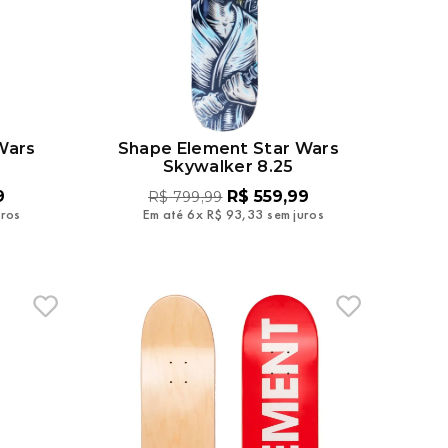
Wars
Shape Element Star Wars
8
Skywalker 8.25
9
R$
559
,
99
R$
799
,
99
uros
Em até
6
x
R$
93
,
33
sem juros