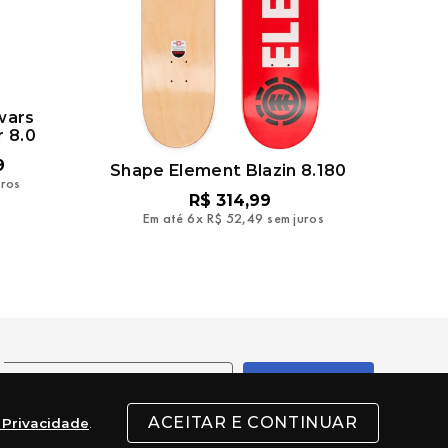
wars
 8.0
9
Shape Element Blazin 8.180
uros
R$
314
,
99
Em até
6
x
R$
52
,
49
sem juros
l
ENVIAR
ACEITAR E CONTINUAR
e Privacidade
.