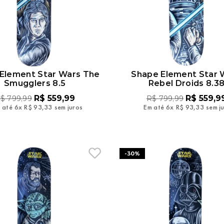
Element Star Wars The
Shape Element Star 
Smugglers 8.5
Rebel Droids 8.3
R$
559
,
99
R$
559
,
9
$
799
,
99
R$
799
,
99
 até
6
x
R$
93
,
33
sem juros
Em até
6
x
R$
93
,
33
sem j
-
30%