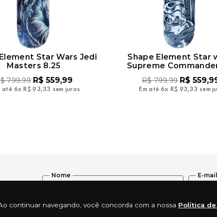
Element Star Wars Jedi
Shape Element Star 
Masters 8.25
Supreme Commander
R$
559
,
99
R$
559
,
9
$
799
,
99
R$
799
,
99
 até
6
x
R$
93
,
33
sem juros
Em até
6
x
R$
93
,
33
sem j
Nome
E-mai
ia. Ao continuar navegando, você concorda com a nossa
Política d