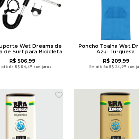
Suporte Wet Dreams de
Poncho Toalha Wet D
 de Surf para Bicicleta
Azul Turquesa
R$
506
,
99
R$
209
,
99
 até
6
x
R$
84
,
49
sem juros
Em até
6
x
R$
34
,
99
sem j