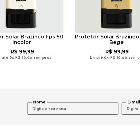
r Solar Brazinco Fps 50
Protetor Solar Brazinco
Incolor
Bege
R$
99
,
99
R$
99
,
99
 até
6
x
R$
16
,
66
sem juros
Em até
6
x
R$
16
,
66
sem j
Nome
E-mai