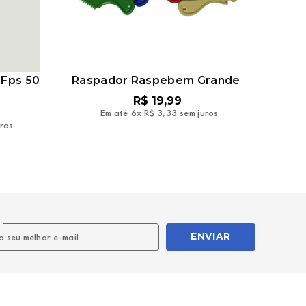
 Fps 50
Raspador Raspebem Grande
R$
19
,
99
Em até
6
x
R$
3
,
33
sem juros
uros
l
ENVIAR