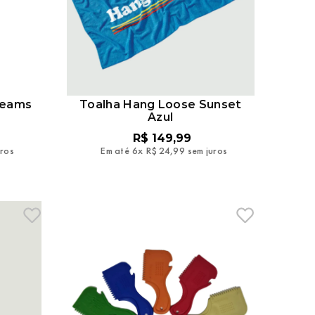
reams
Toalha Hang Loose Sunset
Azul
R$
149
,
99
uros
Em até
6
x
R$
24
,
99
sem juros