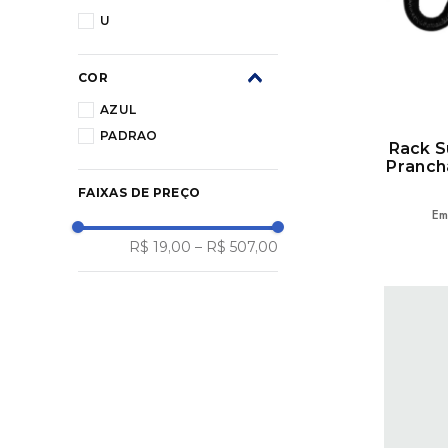
U
COR
AZUL
PADRAO
Rack 
Prancha
FAIXAS DE PREÇO
Em
R$ 19,00
–
R$ 507,00