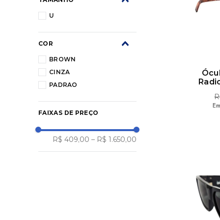
U
COR
BROWN
CINZA
Ócu
Radi
PADRAO
R
Em
FAIXAS DE PREÇO
R$ 409,00
–
R$ 1.650,00