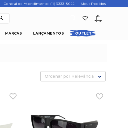
Central de Atendimento: (11) 3333-5022
Meus Pedidos
MARCAS
LANÇAMENTOS
OUTLET
Ordenar por
Relevância