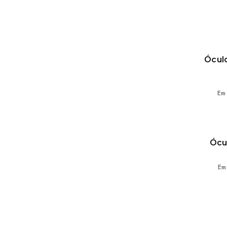
Ócul
Em
Ócu
Em