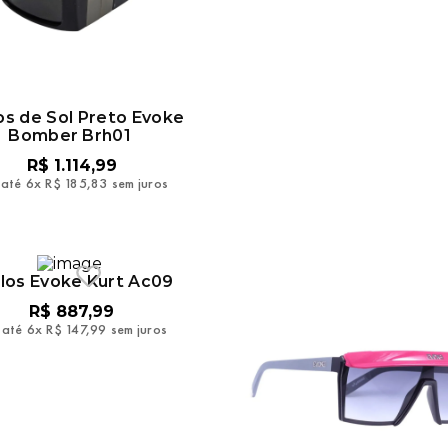
os de Sol Preto Evoke
Bomber Brh01
R$
1
.
114
,
99
 até
6
x
R$
185
,
83
sem juros
los Evoke Kurt Ac09
R$
887
,
99
 até
6
x
R$
147
,
99
sem juros