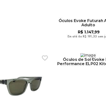
Óculos Evoke Futurah 
Adulto
R$
1
.
147
,
99
Em até
6
x
R$
191
,
33
sem j
Óculos de Sol Evoke 
Performance ELP02 Kit