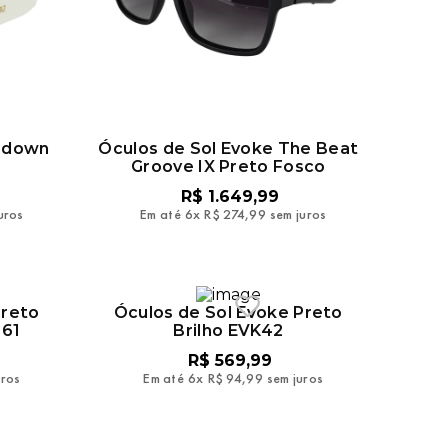
Lodown
Óculos de Sol Evoke The Beat
Groove IX Preto Fosco
R$
1
.
649
,
99
uros
Em até
6
x
R$
274
,
99
sem juros
Preto
Óculos de Sol Evoke Preto
 61
Brilho EVK42
R$
569
,
99
uros
Em até
6
x
R$
94
,
99
sem juros