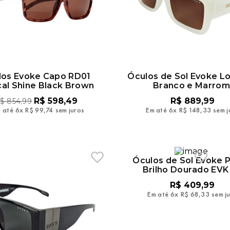
los Evoke Capo RD01
Óculos de Sol Evoke 
cal Shine Black Brown
Branco e Marrom
R$
598
,
49
R$
889
,
99
$
854
,
99
 até
6
x
R$
99
,
74
sem juros
Em até
6
x
R$
148
,
33
sem j
Óculos de Sol Evoke 
Brilho Dourado EVK
R$
409
,
99
Em até
6
x
R$
68
,
33
sem j