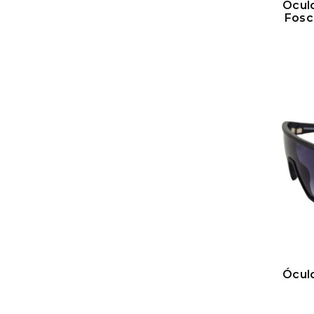
Ócul
Fosc
Ócul