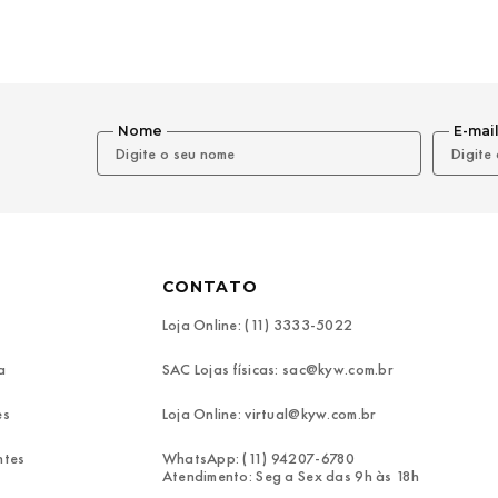
Nome
E-mai
CONTATO
Loja Online: (11) 3333-5022
a
SAC Lojas físicas: sac@kyw.com.br
es
Loja Online: virtual@kyw.com.br
ntes
WhatsApp: (11) 94207-6780
Atendimento: Seg a Sex das 9h às 18h