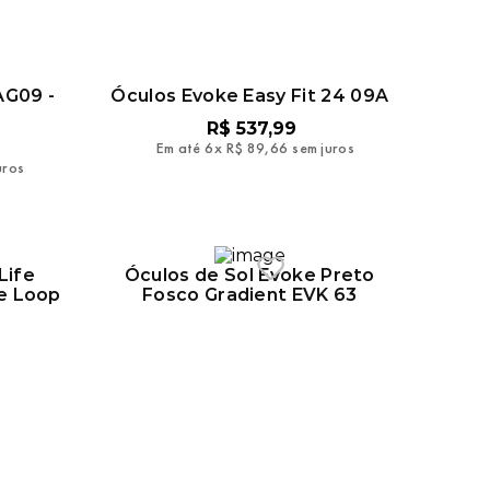
AG09 -
Óculos Evoke Easy Fit 24 09A
R$
537
,
99
Em até
6
x
R$
89
,
66
sem juros
uros
Life
Óculos de Sol Evoke Preto
e Loop
Fosco Gradient EVK 63