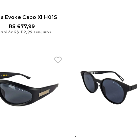
s Evoke Capo XI H01S
R$
677
,
99
 até
6
x
R$
112
,
99
sem juros