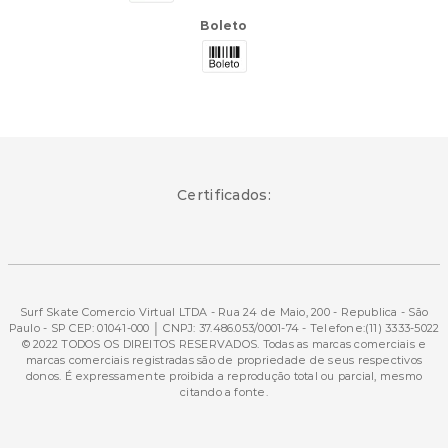
Boleto
Certificados:
Surf Skate Comercio Virtual LTDA - Rua 24 de Maio, 200 - Republica - São
Paulo - SP CEP: 01041-000 │ CNPJ: 37.486.053/0001-74 - Telefone:(11) 3333-5022
© 2022 TODOS OS DIREITOS RESERVADOS. Todas as marcas comerciais e
marcas comerciais registradas são de propriedade de seus respectivos
donos. É expressamente proibida a reprodução total ou parcial, mesmo
citando a fonte.