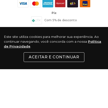
Pix
Com 5% de desconto
Boleto
Este site utiliza cookies para melhorar sua experiência. Ao
continuar navegando, você concorda com a nossa
Política
de Privacidade
.
ACEITAR E CONTINUAR
Certificados:
Surf Skate Comercio Virtual LTDA - Rua 24 de Maio, 200 - Republica - São
Paulo - SP CEP: 01041-000 │ CNPJ: 37.486.053/0001-74 - Telefone:(11) 3333-5022
© 2022 TODOS OS DIREITOS RESERVADOS. Todas as marcas comerciais e