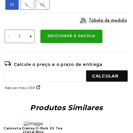
9
º
mochila oakley
M
L
XL
10
º
kenner rakka
Tabela de medida
－
＋
ADICIONAR À SACOLA
Calcule o preço e o prazo de entrega
Não sei meu CEP
Produtos Similares
Camiseta Oakley O-Bark SS Tee
Camiseta Rip Curl Surfing
Cristal Blue
Company White