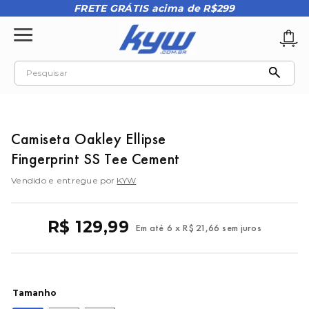
FRETE GRÁTIS acima de R$299
Pesquisar
TERMOS MAIS BUSCADOS
1
º
tênis oakley
Camiseta Oakley Ellipse
2
º
oakley
Fingerprint SS Tee Cement
3
º
teeth bomber 3
Vendido e entregue por
KYW
4
º
boné
5
º
kenner
R$
129
,
99
Em até
6
x
R$
21
,
66
sem juros
6
º
tenis
7
º
vans
8
º
regata
Tamanho