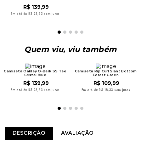
R$
139
,
99
R$
119
,
99
Em até
6
x
R$
23
,
33
sem juros
Em até
6
x
R$
19
,
99
sem juros
Quem viu, viu também
Camiseta Oakley O-Bark SS Tee
Camiseta Rip Curl Slant Bottom
Cristal Blue
Forest Green
R$
139
,
99
R$
109
,
99
Em até
6
x
R$
23
,
33
sem juros
Em até
6
x
R$
18
,
33
sem juros
DESCRIÇÃO
AVALIAÇÃO