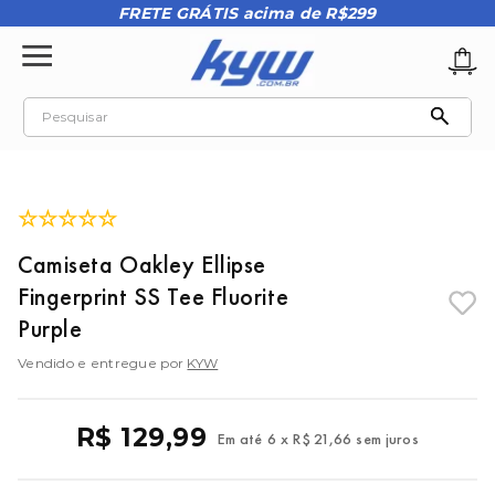
FRETE GRÁTIS acima de R$299
Pesquisar
TERMOS MAIS BUSCADOS
1
º
tênis oakley
☆
☆
☆
☆
☆
2
º
oakley
Camiseta Oakley Ellipse
3
º
teeth bomber 3
Fingerprint SS Tee Fluorite
4
º
boné
Purple
5
º
kenner
Vendido e entregue por
KYW
6
º
tenis
7
º
vans
R$
129
,
99
Em até
6
x
R$
21
,
66
sem juros
8
º
regata