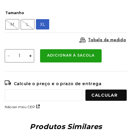
9
º
mochila oakley
Tamanho
10
º
moletom
M
L
XL
Tabela de medida
－
＋
ADICIONAR À SACOLA
Calcule o preço e o prazo de entrega
Não sei meu CEP
Produtos Similares