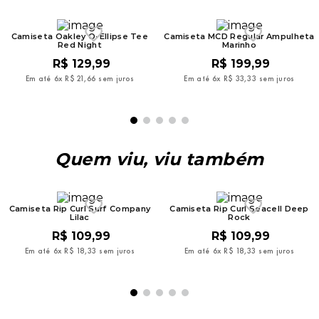
Camiseta Oakley O-Ellipse Tee
Camiseta MCD Regular Ampulheta
Red Night
Marinho
R$
129
,
99
R$
199
,
99
Em até
6
x
R$
21
,
66
sem juros
Em até
6
x
R$
33
,
33
sem juros
Quem viu, viu também
Camiseta Rip Curl Surf Company
Camiseta Rip Curl Seacell Deep
Lilac
Rock
R$
109
,
99
R$
109
,
99
Em até
6
x
R$
18
,
33
sem juros
Em até
6
x
R$
18
,
33
sem juros