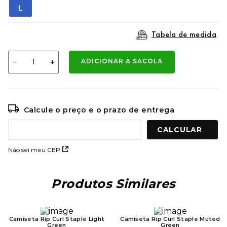
9
º
mochila oakley
L
10
º
moletom
Tabela de medida
－
＋
ADICIONAR À SACOLA
Calcule o preço e o prazo de entrega
Não sei meu CEP
Produtos Similares
Camiseta Rip Curl Staple Light
Camiseta Rip Curl Staple Muted
Green
Green