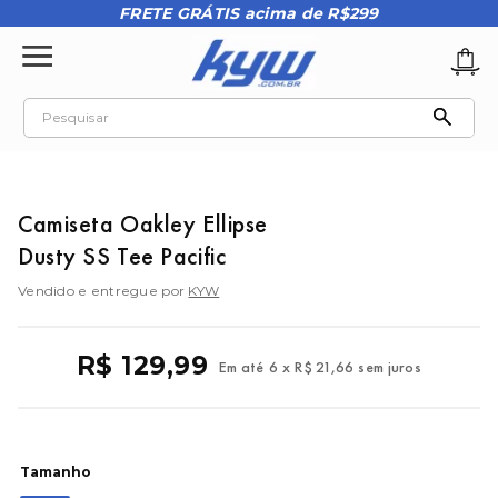
FRETE GRÁTIS acima de R$299
Pesquisar
TERMOS MAIS BUSCADOS
1
º
tênis oakley
Camiseta Oakley Ellipse
2
º
oakley
Dusty SS Tee Pacific
3
º
teeth bomber 3
Vendido e entregue por
KYW
4
º
boné
5
º
kenner
R$
129
,
99
Em até
6
x
R$
21
,
66
sem juros
6
º
tenis
7
º
vans
8
º
regata
Tamanho