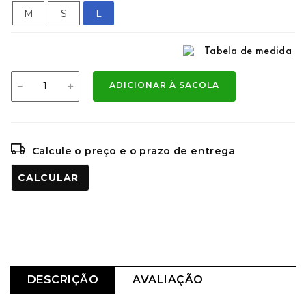
M
S
L
Tabela de medida
－
＋
ADICIONAR À SACOLA
Calcule o preço e o prazo de entrega
CALCULAR O FRETE
DESCRIÇÃO
AVALIAÇÃO