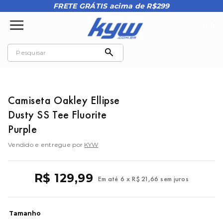
FRETE GRÁTIS acima de R$299
Camiseta Oakley Ellipse
Dusty SS Tee Fluorite
Purple
Vendido e entregue por
KYW
R$
129
,
99
Em até
6
x
R$
21
,
66
sem juros
Tamanho