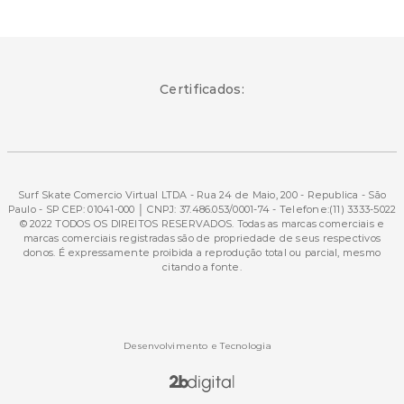
Certificados:
Surf Skate Comercio Virtual LTDA - Rua 24 de Maio, 200 - Republica - São
Paulo - SP CEP: 01041-000 │ CNPJ: 37.486.053/0001-74 - Telefone:(11) 3333-5022
© 2022 TODOS OS DIREITOS RESERVADOS. Todas as marcas comerciais e
marcas comerciais registradas são de propriedade de seus respectivos
donos. É expressamente proibida a reprodução total ou parcial, mesmo
citando a fonte.
Desenvolvimento e Tecnologia