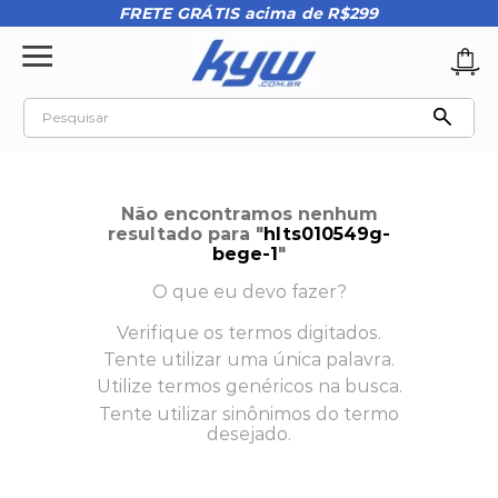
FRETE GRÁTIS acima de R$299
Pesquisar
TERMOS MAIS BUSCADOS
1
º
tênis oakley
Não encontramos nenhum
2
º
oakley
resultado para "
hlts010549g-
bege-1
"
3
º
teeth bomber 3
O que eu devo fazer?
4
º
boné
Verifique os termos digitados.
5
º
kenner
Tente utilizar uma única palavra.
6
º
tenis
Utilize termos genéricos na busca.
Tente utilizar sinônimos do termo
7
º
vans
desejado.
8
º
regata
9
º
mochila oakley