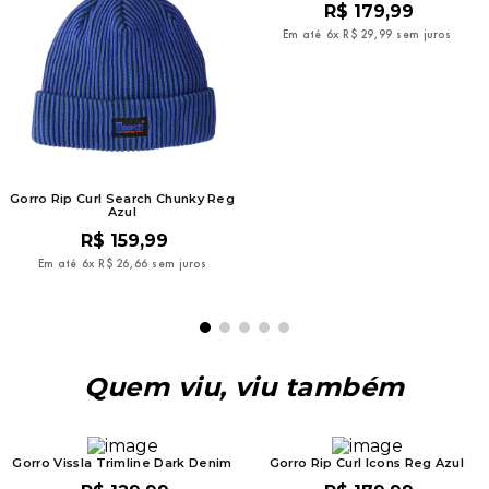
R$
179
,
99
Em até
6
x
R$
29
,
99
sem juros
Gorro Rip Curl Search Chunky Reg
Azul
R$
159
,
99
Em até
6
x
R$
26
,
66
sem juros
Quem viu, viu também
Gorro Vissla Trimline Dark Denim
Gorro Rip Curl Icons Reg Azul