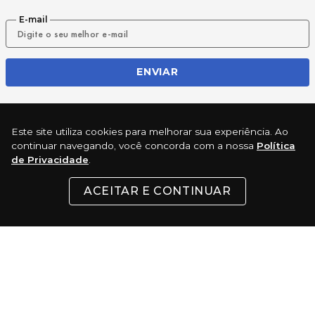
E-mail
ENVIAR
REDES SOCIAIS
Este site utiliza cookies para melhorar sua experiência. Ao
continuar navegando, você concorda com a nossa
Política
de Privacidade
.
ACEITAR E CONTINUAR
INSTITUCIONAL
SUPORTE
CONTATO