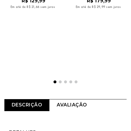
R$
129
,
99
R$
179
,
99
Em até
6
x
R$
21
,
66
sem juros
Em até
6
x
R$
29
,
99
sem juros
DESCRIÇÃO
AVALIAÇÃO