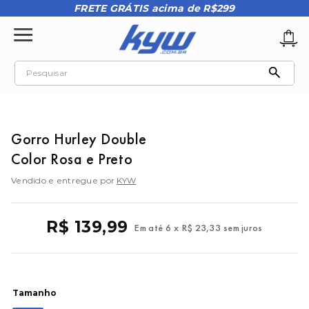
FRETE GRÁTIS acima de R$299
Pesquisar
TERMOS MAIS BUSCADOS
1
º
tênis oakley
Gorro Hurley Double
2
º
oakley
Color Rosa e Preto
3
º
teeth bomber 3
Vendido e entregue por
KYW
4
º
boné
5
º
kenner
R$
139
,
99
Em até
6
x
R$
23
,
33
sem juros
6
º
vans
7
º
tenis
8
º
regata masculina
Tamanho