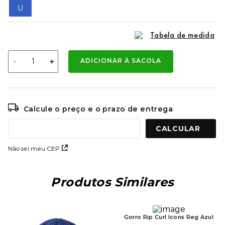
9
º
kenner rakka
U
10
º
regata
Tabela de medida
－
＋
ADICIONAR À SACOLA
Calcule o preço e o prazo de entrega
Não sei meu CEP
Produtos Similares
Gorro Rip Curl Icons Reg Azul