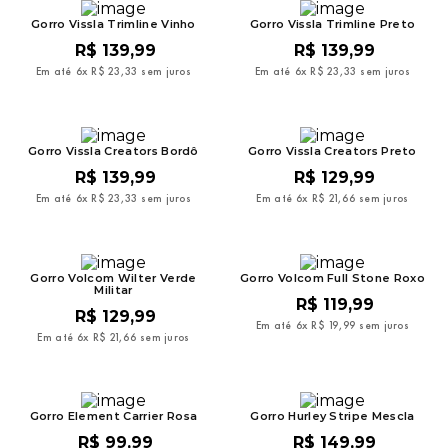
Gorro Vissla Trimline Vinho
Gorro Vissla Trimline Preto
R$
139
,
99
R$
139
,
99
Em até
6
x
R$
23
,
33
sem juros
Em até
6
x
R$
23
,
33
sem juros
Gorro Vissla Creators Bordô
Gorro Vissla Creators Preto
R$
139
,
99
R$
129
,
99
Em até
6
x
R$
23
,
33
sem juros
Em até
6
x
R$
21
,
66
sem juros
Gorro Volcom Wilter Verde
Gorro Volcom Full Stone Roxo
Militar
R$
119
,
99
R$
129
,
99
Em até
6
x
R$
19
,
99
sem juros
Em até
6
x
R$
21
,
66
sem juros
Gorro Element Carrier Rosa
Gorro Hurley Stripe Mescla
R$
99
,
99
R$
149
,
99