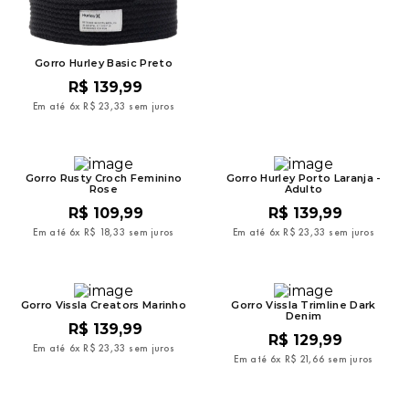
Gorro Hurley Basic Preto
R$
139
,
99
Em até
6
x
R$
23
,
33
sem juros
Gorro Rusty Croch Feminino
Gorro Hurley Porto Laranja -
Rose
Adulto
R$
109
,
99
R$
139
,
99
Em até
6
x
R$
18
,
33
sem juros
Em até
6
x
R$
23
,
33
sem juros
Gorro Vissla Creators Marinho
Gorro Vissla Trimline Dark
Denim
R$
139
,
99
R$
129
,
99
Em até
6
x
R$
23
,
33
sem juros
Em até
6
x
R$
21
,
66
sem juros