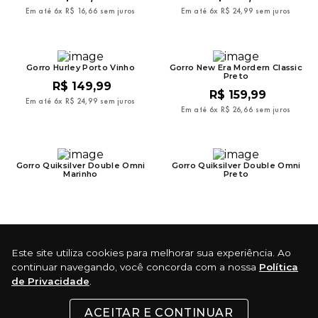
Em até
6
x
R$
16
,
66
sem juros
Em até
6
x
R$
24
,
99
sem juros
Gorro Hurley Porto Vinho
Gorro New Era Mordern Classic
Preto
R$
149
,
99
R$
159
,
99
Em até
6
x
R$
24
,
99
sem juros
Em até
6
x
R$
26
,
66
sem juros
Gorro Quiksilver Double Omni
Gorro Quiksilver Double Omni
Marinho
Preto
Este site utiliza cookies para melhorar sua experiência. Ao
continuar navegando, você concorda com a nossa
Política
de Privacidade
.
Newsletter
Cadastre-se e receba ofertas exclusivas
ACEITAR E CONTINUAR