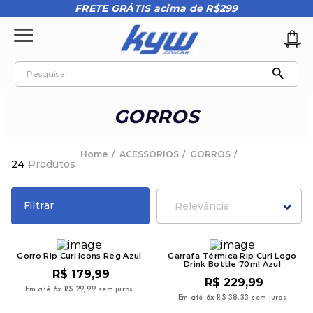
FRETE GRÁTIS acima de R$299
Pesquisar
TERMOS MAIS BUSCADOS
GORROS
1
º
tênis oakley
2
º
oakley
ACESSÓRIOS
GORROS
24
Produtos
3
º
teeth bomber 3
4
º
kenner
Filtrar
Relevância
5
º
boné
6
º
tenis
Gorro Rip Curl Icons Reg Azul
Garrafa Térmica Rip Curl Logo
Drink Bottle 70ml Azul
7
º
regata
R$
179
,
99
R$
229
,
99
Em até
6
x
R$
29
,
99
sem juros
8
º
vans
Em até
6
x
R$
38
,
33
sem juros