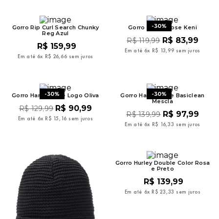
9
º
bermuda
10
º
mochila oakley
-
30%
Gorro Rip Curl Search Chunky
Gorro Hang Loose Keni
Reg Azul
R$
83
,
99
R$
119
,
99
R$
159
,
99
Em até
6
x
R$
13
,
99
sem juros
Em até
6
x
R$
26
,
66
sem juros
-
30%
-
30%
Gorro Hang Loose Logo Oliva
Gorro Hang Loose Basiclean
Mescla
R$
90
,
99
R$
129
,
99
R$
97
,
99
R$
139
,
99
Em até
6
x
R$
15
,
16
sem juros
Em até
6
x
R$
16
,
33
sem juros
Gorro Hurley Double Color Rosa
e Preto
R$
139
,
99
Em até
6
x
R$
23
,
33
sem juros