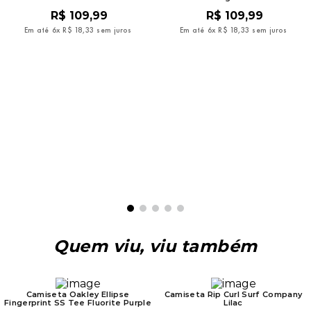
R$
109
,
99
R$
109
,
99
Em até
6
x
R$
18
,
33
sem juros
Em até
6
x
R$
18
,
33
sem juros
Quem viu, viu também
Camiseta Oakley Ellipse
Camiseta Rip Curl Surf Company
Fingerprint SS Tee Fluorite Purple
Lilac