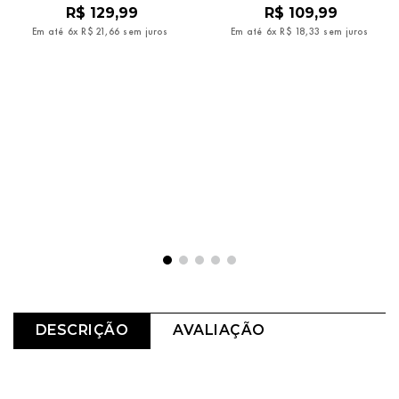
R$
129
,
99
R$
109
,
99
Em até
6
x
R$
21
,
66
sem juros
Em até
6
x
R$
18
,
33
sem juros
DESCRIÇÃO
AVALIAÇÃO