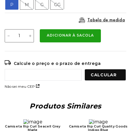
9
º
mochila oakley
P
M
G
GG
10
º
kenner rakka
Tabela de medida
－
＋
ADICIONAR À SACOLA
Calcule o preço e o prazo de entrega
Não sei meu CEP
Produtos Similares
Camiseta Rip Curl Seacell Grey
Camiseta Rip Curl Quality Goods
Marle
Indigo Blue