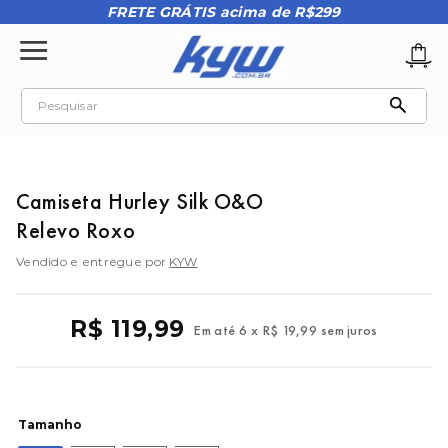
FRETE GRÁTIS acima de R$299
Pesquisar
TERMOS MAIS BUSCADOS
1
º
tênis oakley
Camiseta Hurley Silk O&O
2
º
oakley
Relevo Roxo
3
º
teeth bomber 3
Vendido e entregue por
KYW
4
º
boné
5
º
kenner
R$
119
,
99
Em até
6
x
R$
19
,
99
sem juros
6
º
tenis
7
º
vans
8
º
regata
Tamanho