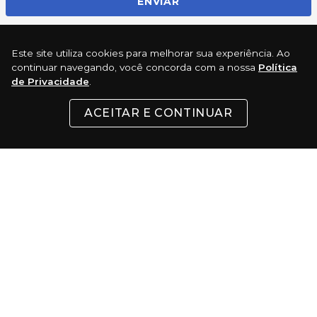
ENVIAR
Este site utiliza cookies para melhorar sua experiência. Ao
REDES SOCIAIS
continuar navegando, você concorda com a nossa
Política
de Privacidade
.
ACEITAR E CONTINUAR
INSTITUCIONAL
SUPORTE
CONTATO
FORMAS DE PAGAMENTO
Cartões