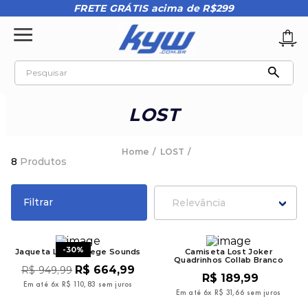
FRETE GRÁTIS acima de R$299
Pesquisar
TERMOS MAIS BUSCADOS
LOST
1
º
tênis oakley
2
º
oakley
LOST
8
Produtos
3
º
teeth bomber 3
4
º
boné
Filtrar
Relevância
5
º
kenner
6
º
tenis
-
30%
Jaqueta Lost College Sounds
Camiseta Lost Joker
Quadrinhos Collab Branco
7
º
vans
R$
664
,
99
R$
949
,
99
R$
189
,
99
Em até
6
x
R$
110
,
83
sem juros
8
º
regata
Em até
6
x
R$
31
,
66
sem juros