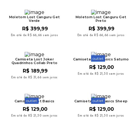
9
º
mochila oakley
10
º
moletom
Moletom Lost Canguru Get
Moletom Lost Canguru Get
Verde
Preto
R$
399
,
99
R$
399
,
99
Em até
6
x
R$
66
,
66
sem juros
Em até
6
x
R$
66
,
66
sem juros
outlet
Camiseta Lost Joker
Camiseta Lost Basics Saturno
Quadrinhos Collab Preto
R$
129
,
00
R$
189
,
99
Em até
6
x
R$
21
,
50
sem juros
Em até
6
x
R$
31
,
66
sem juros
outlet
outlet
Camiseta Lost Basics
Camiseta Lost Basics Sheep
R$
129
,
00
R$
129
,
00
Em até
6
x
R$
21
,
50
sem juros
Em até
6
x
R$
21
,
50
sem juros