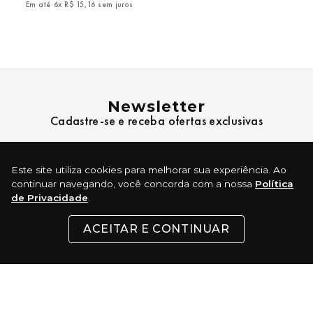
Em até
6
x
R$
15
,
16
sem juros
Newsletter
Cadastre-se e receba ofertas exclusivas
Nome
Este site utiliza cookies para melhorar sua experiência. Ao
continuar navegando, você concorda com a nossa
Política
de Privacidade
.
E-mail
ACEITAR E CONTINUAR
ENVIAR