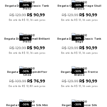
-
30%
-
30%
Regata Diamond Classic Tank
Regata Oakley Heritage Skull
Preto
Branco
R$
90
,
99
R$
90
,
99
R$
129
,
99
R$
129
,
99
Em até
6
x
R$
15
,
16
sem juros
Em até
6
x
R$
15
,
16
sem juros
-
30%
-
30%
Regata Diamond Small Brilliant
Regata Diamond Classic Tank
Preto
Bege
R$
90
,
99
R$
90
,
99
R$
129
,
99
R$
129
,
99
Em até
6
x
R$
15
,
16
sem juros
Em até
6
x
R$
15
,
16
sem juros
-
30%
-
30%
Regata Volcom Spindrifter
Regata Mcd Logo Frente
Cinza
Branco
R$
76
,
99
R$
90
,
99
R$
109
,
99
R$
129
,
99
Em até
6
x
R$
12
,
83
sem juros
Em até
6
x
R$
15
,
16
sem juros
-
30%
-
30%
Regata Hang Loose Silk Mini
Regata Hang Loose Silk