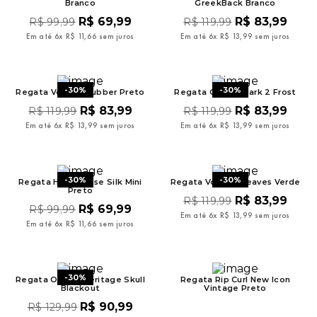
Branco
GreekBack Branco
R$
69
,
99
R$
83
,
99
R$
99
,
99
R$
119
,
99
Em até
6
x
R$
11
,
66
sem juros
Em até
6
x
R$
13
,
99
sem juros
-
30%
-
30%
Regata Volcom Rubber Preto
Regata Oakley Mark 2 Frost
R$
83
,
99
R$
83
,
99
R$
119
,
99
R$
119
,
99
Em até
6
x
R$
13
,
99
sem juros
Em até
6
x
R$
13
,
99
sem juros
-
30%
-
30%
Regata Hang Loose Silk Mini
Regata Volcom Reaves Verde
Preto
R$
83
,
99
R$
119
,
99
R$
69
,
99
R$
99
,
99
Em até
6
x
R$
13
,
99
sem juros
Em até
6
x
R$
11
,
66
sem juros
-
30%
Regata Oakley Heritage Skull
Regata Rip Curl New Icon
Blackout
Vintage Preto
R$
90
,
99
R$
129
,
99