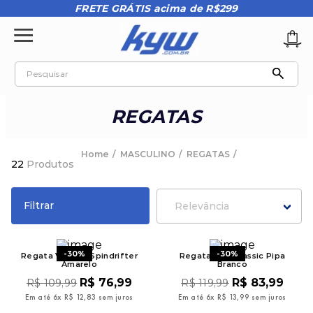
FRETE GRÁTIS acima de R$299
Pesquisar
TERMOS MAIS BUSCADOS
REGATAS
1
º
tênis oakley
2
º
oakley
MASCULINO
REGATAS
22
Produtos
3
º
teeth bomber 3
4
º
boné
Filtrar
Relevância
5
º
kenner
6
º
tenis
-
30%
-
30%
Regata Volcom Spindrifter
Regata Mcd Classic Pipa
Amarelo
Branco
7
º
vans
R$
76
,
99
R$
83
,
99
R$
109
,
99
R$
119
,
99
8
º
regata
Em até
6
x
R$
12
,
83
sem juros
Em até
6
x
R$
13
,
99
sem juros