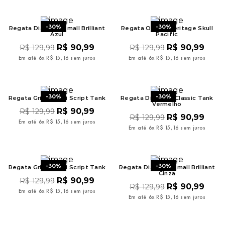
9
º
mochila oakley
10
º
kenner rakka
-
30%
-
30%
Regata Diamond Small Brilliant
Regata Oakley Heritage Skull
Azul
Pacific
R$
90
,
99
R$
90
,
99
R$
129
,
99
R$
129
,
99
Em até
6
x
R$
15
,
16
sem juros
Em até
6
x
R$
15
,
16
sem juros
-
30%
-
30%
Regata Grizzly Mini Script Tank
Regata Diamond Classic Tank
Vermelho
R$
90
,
99
R$
129
,
99
R$
90
,
99
R$
129
,
99
Em até
6
x
R$
15
,
16
sem juros
Em até
6
x
R$
15
,
16
sem juros
-
30%
-
30%
Regata Grizzly Mini Script Tank
Regata Diamond Small Brilliant
Cinza
R$
90
,
99
R$
129
,
99
R$
90
,
99
R$
129
,
99
Em até
6
x
R$
15
,
16
sem juros
Em até
6
x
R$
15
,
16
sem juros