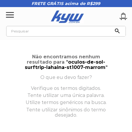
FRETE GRÁTIS acima de R$299
Pesquisar
TERMOS MAIS BUSCADOS
1
º
tênis oakley
Não encontramos nenhum
2
º
oakley
resultado para "
oculos-de-sol-
surftrip-lahaina-st1007-marrom
"
3
º
teeth bomber 3
O que eu devo fazer?
4
º
boné
Verifique os termos digitados.
5
º
kenner
Tente utilizar uma única palavra.
6
º
vans
Utilize termos genéricos na busca.
Tente utilizar sinônimos do termo
7
º
tenis
desejado.
8
º
regata masculina
9
º
kenner rakka